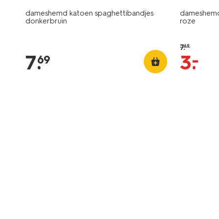
dameshemd katoen spaghettibandjes
dameshemd 
donkerbruin
roze
7
.
69
–
7
.
3
.
69