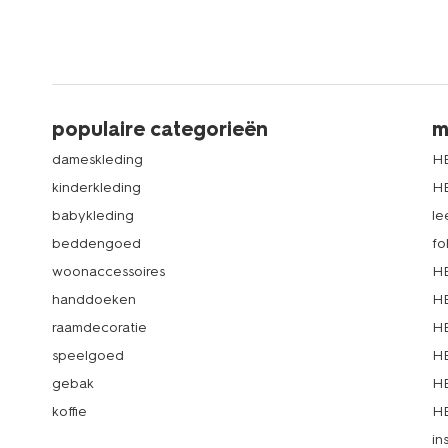
populaire categorieën
m
dameskleding
H
kinderkleding
H
babykleding
le
beddengoed
fo
woonaccessoires
HE
handdoeken
HE
raamdecoratie
HE
speelgoed
HE
gebak
HE
koffie
HE
in