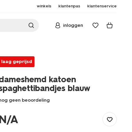
winkels
klantenpas
klantenservice
inloggen
laag geprijsd
dameshemd katoen
spaghettibandjes blauw
nog geen beoordeling
/dames/lingerie/hemd/dameshemd-
katoen-
N/A
spaghettibandjes-
blauw-