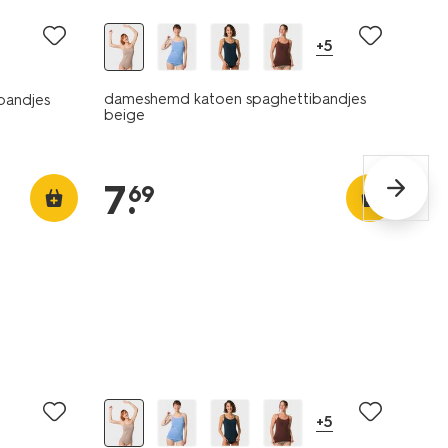
+5
dameshemd katoen spaghettibandjes
bandjes
beige
7
.
69
2 voor 9.99
+5