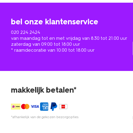
bel onze klantenservice
020 224 2424
van maandag tot en met vrijdag van 8.30 tot 21.00 uur
zaterdag van 09.00 tot 18.00 uur
* raamdecoratie van 10.00 tot 18.00 uur
makkelijk betalen*
*afhankelijk van de gekozen bezorgopties