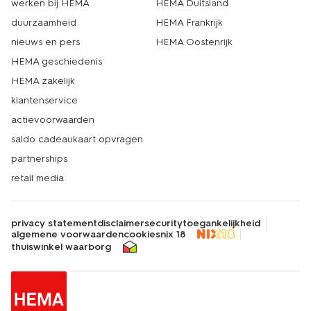
werken bij HEMA
HEMA Duitsland
duurzaamheid
HEMA Frankrijk
nieuws en pers
HEMA Oostenrijk
HEMA geschiedenis
HEMA zakelijk
klantenservice
actievoorwaarden
saldo cadeaukaart opvragen
partnerships
retail media
privacy statement
disclaimer
security
toegankelijkheid
algemene voorwaarden
cookies
nix 18
thuiswinkel waarborg