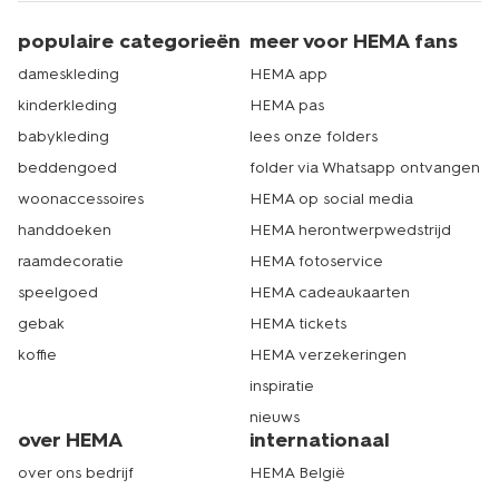
populaire categorieën
meer voor HEMA fans
dameskleding
HEMA app
kinderkleding
HEMA pas
babykleding
lees onze folders
beddengoed
folder via Whatsapp ontvangen
woonaccessoires
HEMA op social media
handdoeken
HEMA herontwerpwedstrijd
raamdecoratie
HEMA fotoservice
speelgoed
HEMA cadeaukaarten
gebak
HEMA tickets
koffie
HEMA verzekeringen
inspiratie
nieuws
over HEMA
internationaal
over ons bedrijf
HEMA België