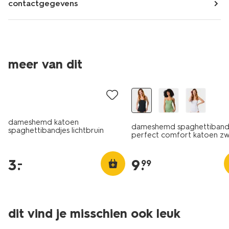
contactgegevens
meer van dit
laag geprijsd
dameshemd katoen
dameshemd spaghettiband
spaghettibandjes lichtbruin
perfect comfort katoen zw
3
.
9
.
–
99
dit vind je misschien ook leuk
laag geprijsd