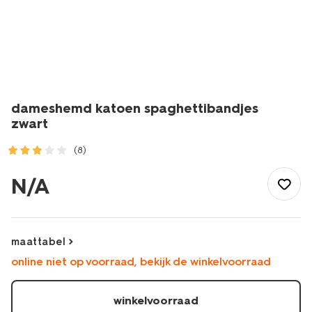
dameshemd katoen spaghettibandjes
zwart
(8)
/dames/lingerie/hemd/dameshemd-
katoen-
N/A
spaghettibandjes-
zwart-
1000002181.html
maattabel
online niet op voorraad, bekijk de winkelvoorraad
winkelvoorraad