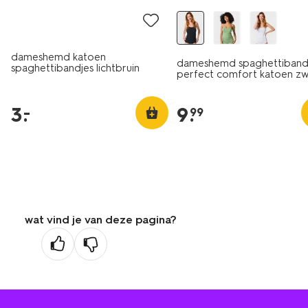
dameshemd katoen
dameshemd spaghettiband
spaghettibandjes lichtbruin
perfect comfort katoen zw
3
.
9
.
–
99
wat vind je van deze pagina?