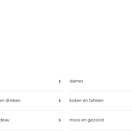
dames
 en drinken
koken en tafelen
adeau
mooi en gezond