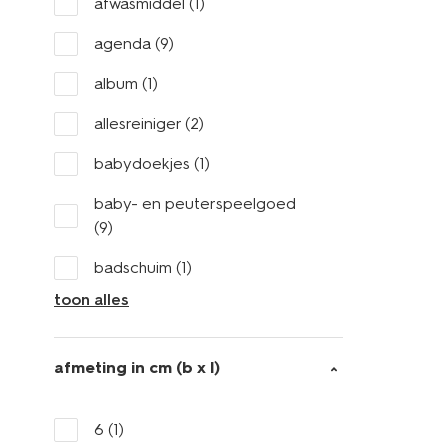
afwasmiddel
(1)
agenda
(9)
album
(1)
allesreiniger
(2)
babydoekjes
(1)
baby- en peuterspeelgoed
(9)
badschuim
(1)
toon alles
afmeting in cm (b x l)
6
(1)