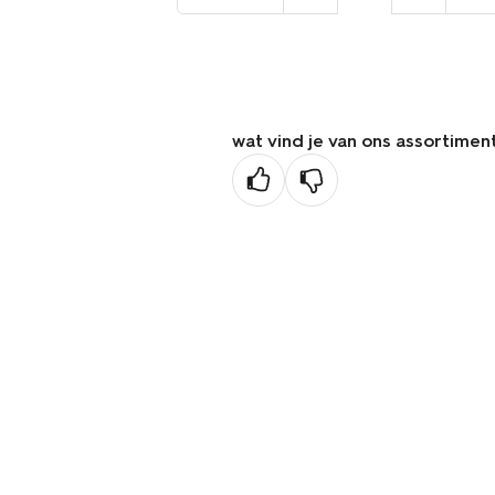
naar
de
vorige
pagina
wat vind je van ons assortimen