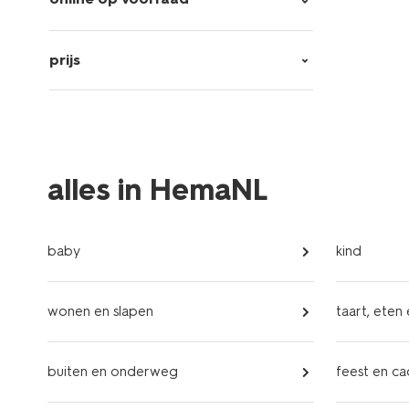
prijs
alles in HemaNL
baby
kind
wonen en slapen
taart, eten
buiten en onderweg
feest en c