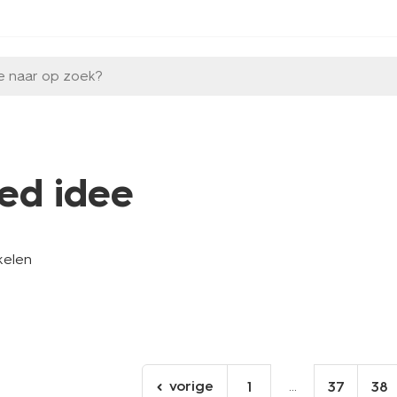
e naar op zoek?
ed idee
kelen
vorige
...
1
37
38
ga