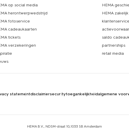
MA op social media
HEMA geschie
MA herontwerpwedstrijd
HEMA zakelijk
MA fotoservice
klantenservic
MA cadeaukaarten
actievoorwaa
MA tickets
saldo cadeau
MA verzekeringen
partnerships
spiratie
retail media
euws
ivacy statement
disclaimer
security
toegankelijkheid
algemene voor
HEMA B.V., NDSM-straat 10,1033 SB Amsterdam