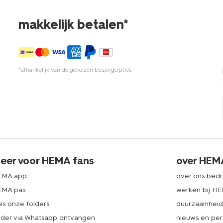
makkelijk betalen*
*afhankelijk van de gekozen bezorgopties
eer voor HEMA fans
over HEM
EMA app
over ons bedri
EMA pas
werken bij H
es onze folders
duurzaamhei
lder via Whatsapp ontvangen
nieuws en per