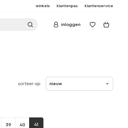
winkels
klantenpas
klantenservice
inloggen
sorteer op:
nieuw
41
39
40