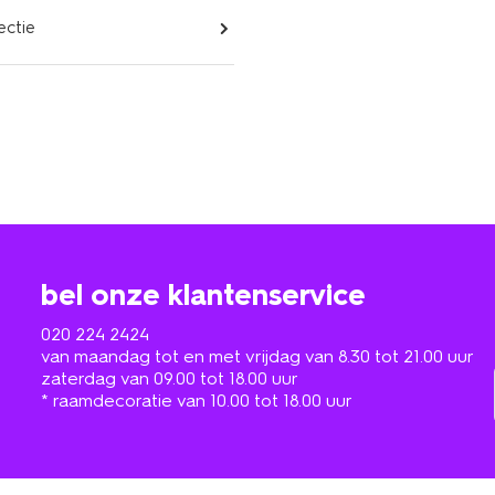
ectie
bel onze klantenservice
020 224 2424
van maandag tot en met vrijdag van 8.30 tot 21.00 uur
zaterdag van 09.00 tot 18.00 uur
* raamdecoratie van 10.00 tot 18.00 uur