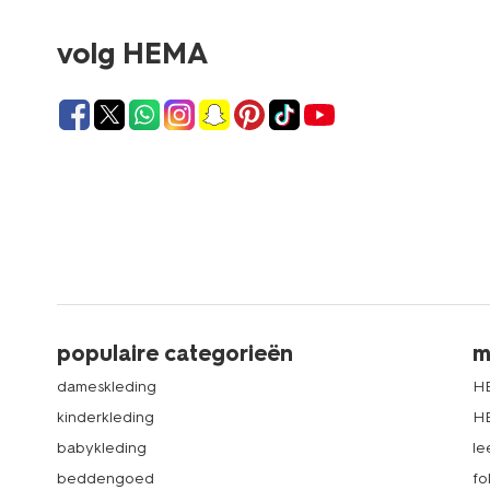
volg HEMA
populaire categorieën
m
dameskleding
H
kinderkleding
H
babykleding
le
beddengoed
fo