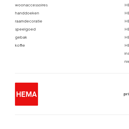
woonaccessoires
HE
handdoeken
HE
raamdecoratie
HE
speelgoed
HE
gebak
HE
koffie
HE
in
ni
pr