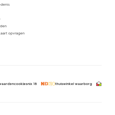
denis
e
rden
kaart opvragen
waarden
cookies
nix 18
thuiswinkel waarborg