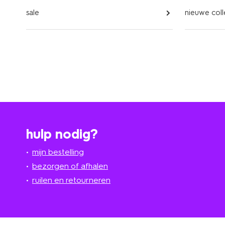
sale
nieuwe coll
hulp nodig?
mijn bestelling
bezorgen of afhalen
ruilen en retourneren