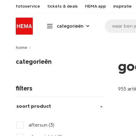
fotoservice
tickets & deals
HEMA app
inspiratie
waar ben j
categorieën
home
categorieën
go
filters
955 arti
soort product
aftersun
(3)