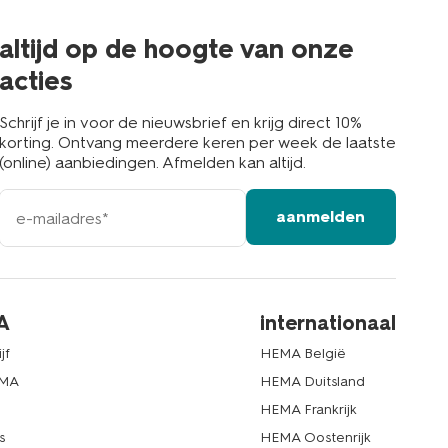
de
buurt
altijd op de hoogte van onze
acties
Schrijf je in voor de nieuwsbrief en krijg direct 10%
korting. Ontvang meerdere keren per week de laatste
(online) aanbiedingen. Afmelden kan altijd.
e-
aanmelden
mailadres
A
internationaal
jf
HEMA België
EMA
HEMA Duitsland
d
HEMA Frankrijk
s
HEMA Oostenrijk