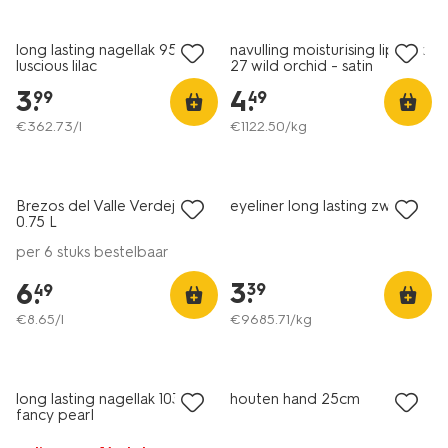
vegan
vegan
long lasting nagellak 950
navulling moisturising lipstick
luscious lilac
27 wild orchid - satin
3
.
4
.
99
49
€
362
.
73
/l
€
1122
.
50
/kg
6=5
alleen online
vegan
Brezos del Valle Verdejo -
eyeliner long lasting zwart
8
0.75 L
per 6 stuks bestelbaar
3
.
6
.
39
49
€
8
.
65
/l
€
9685
.
71
/kg
vegan
long lasting nagellak 1031
houten hand 25cm
fancy pearl