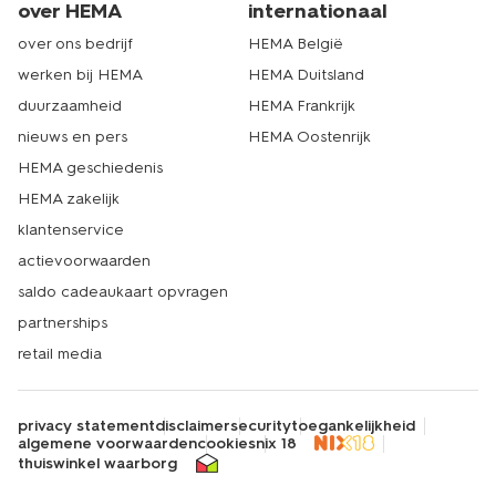
over HEMA
internationaal
over ons bedrijf
HEMA België
werken bij HEMA
HEMA Duitsland
duurzaamheid
HEMA Frankrijk
nieuws en pers
HEMA Oostenrijk
HEMA geschiedenis
HEMA zakelijk
klantenservice
actievoorwaarden
saldo cadeaukaart opvragen
partnerships
retail media
privacy statement
disclaimer
security
toegankelijkheid
algemene voorwaarden
cookies
nix 18
thuiswinkel waarborg