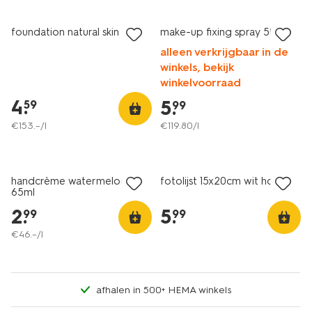
vegan
vegan
foundation natural skin 03
make-up fixing spray 50 ml
alleen verkrijgbaar in de
winkels, bekijk
winkelvoorraad
4
.
5
.
59
99
€
153
.
–
/l
€
119
.
80
/l
vegan
2 voor 3.99
handcrème watermeloen
fotolijst 15x20cm wit hout
65ml
2
.
5
.
99
99
€
46
.
–
/l
afhalen in 500+ HEMA winkels