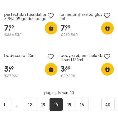
vegan
vegan
perfect skin foundation
prime oil shake up glow 28
SPF15 09 golden beige
ml
7
.
7
.
99
99
€
266
.
33
/l
€
285
.
36
/l
vegan
vegan
body scrub 125ml
bodyscrub een hele dag
strand 125ml
3
.
3
.
49
69
€
27
.
92
/l
€
29
.
52
/l
pagina 14 van 40
...
14
...
1
12
13
15
16
40