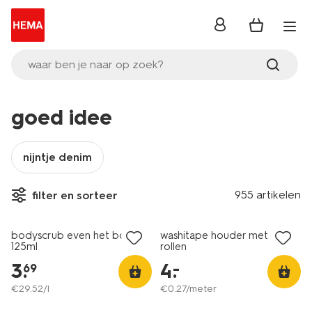
inloggen
waar ben je naar op zoek?
goed idee
nijntje denim
955 artikelen
filter en sorteer
vegan
laag geprijsd
bodyscrub even het bos in
washitape houder met 3
125ml
rollen
3
.
4
.
–
69
€
29
.
52
/l
€
0
.
27
/meter