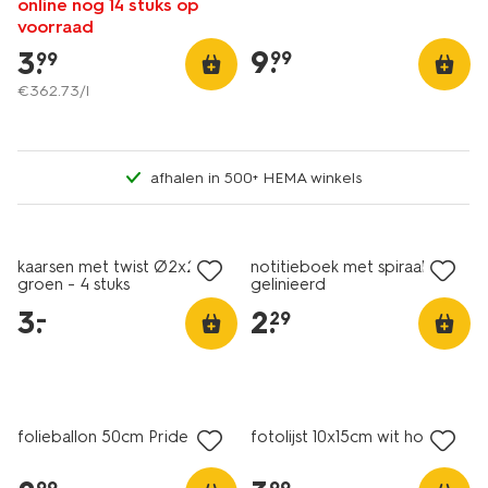
online nog 14 stuks op
voorraad
9
.
3
.
99
99
€
362
.
73
/l
afhalen in 500+ HEMA winkels
vegan
laag geprijsd
kaarsen met twist Ø2x25
notitieboek met spiraal A6
groen - 4 stuks
gelinieerd
3
.
2
.
–
29
folieballon 50cm Pride
fotolijst 10x15cm wit hout