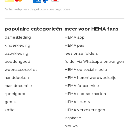
*afhankelijk van de gekozen bezorgopties
populaire categorieën
meer voor HEMA fans
dameskleding
HEMA app
kinderkleding
HEMA pas
babykleding
lees onze folders
beddengoed
folder via Whatsapp ontvangen
woonaccessoires
HEMA op social media
handdoeken
HEMA herontwerpwedstrijd
raamdecoratie
HEMA fotoservice
speelgoed
HEMA cadeaukaarten
gebak
HEMA tickets
koffie
HEMA verzekeringen
inspiratie
nieuws