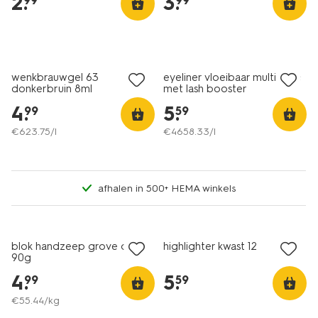
2
.
3
.
99
99
vegan
vegan
wenkbrauwgel 63
eyeliner vloeibaar multi style
donkerbruin 8ml
met lash booster
4
.
5
.
99
59
€
623
.
75
/l
€
4658
.
33
/l
afhalen in 500+ HEMA winkels
vegan
vegan
blok handzeep grove den
highlighter kwast 12
90g
4
.
5
.
99
59
€
55
.
44
/kg