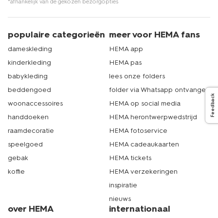
*afhankelijk van de gekozen bezorgopties
populaire categorieën
meer voor HEMA fans
dameskleding
HEMA app
kinderkleding
HEMA pas
babykleding
lees onze folders
beddengoed
folder via Whatsapp ontvangen
Feedback
woonaccessoires
HEMA op social media
handdoeken
HEMA herontwerpwedstrijd
raamdecoratie
HEMA fotoservice
speelgoed
HEMA cadeaukaarten
gebak
HEMA tickets
koffie
HEMA verzekeringen
inspiratie
nieuws
over HEMA
internationaal