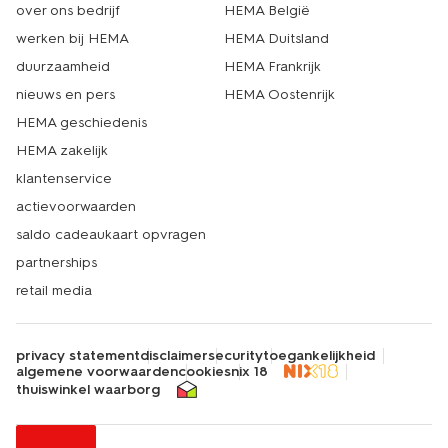
over ons bedrijf
HEMA België
werken bij HEMA
HEMA Duitsland
duurzaamheid
HEMA Frankrijk
nieuws en pers
HEMA Oostenrijk
HEMA geschiedenis
HEMA zakelijk
klantenservice
actievoorwaarden
saldo cadeaukaart opvragen
partnerships
retail media
privacy statement
disclaimer
security
toegankelijkheid
algemene voorwaarden
cookies
nix 18
thuiswinkel waarborg