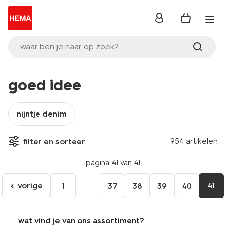
inloggen
waar ben je naar op zoek?
goed idee
nijntje denim
954 artikelen
filter en sorteer
pagina 41 van 41
vorige
...
41
1
37
38
39
40
ga
naar
de
wat vind je van ons assortiment?
vorige