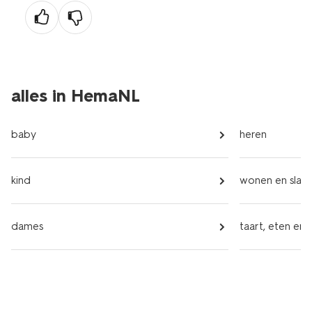
pagina
alles in HemaNL
baby
heren
kind
wonen en slap
dames
taart, eten en 