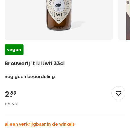
vegan
Brouwerij 't IJ IJwit 33cl
nog geen beoordeling
/eten-
drinken/bier/speciaal-
2
.
89
bieren/brouwerij-
t-
€
8
.
76
/l
ij-
ijwit-
33cl-
alleen verkrijgbaar in de winkels
17400220.html