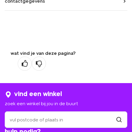
contactgegevens
wat vind je van deze pagina?
vind een winkel
zoek een winkel bij jou in de buurt
zoek
een
winkel
vind
hulp nodig?
winkel
bij