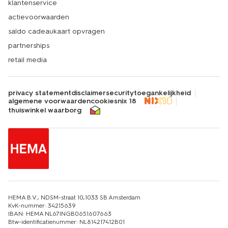
klantenservice
actievoorwaarden
saldo cadeaukaart opvragen
partnerships
retail media
privacy statement
disclaimer
security
toegankelijkheid
algemene voorwaarden
cookies
nix 18
thuiswinkel waarborg
HEMA B.V., NDSM-straat 10,1033 SB Amsterdam
KvK-nummer: 34215639
IBAN: HEMA NL67INGB0651607663
Btw-identificatienummer: NL814217412B01