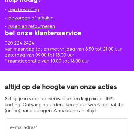
jou
mijn bestelling
in
de
bezorgen of afhalen
buurt
ruilen en retourneren
bel onze klantenservice
020 224 2424
van maandag tot en met vrijdag van 8.30 tot 21.00 uur
zaterdag van 09.00 tot 18.00 uur
* raamdecoratie van 10.00 tot 18.00 uur
altijd op de hoogte van onze acties
Schrijf je in voor de nieuwsbrief en krijg direct 10%
korting. Ontvang meerdere keren per week de laatste
(online) aanbiedingen. Afmelden kan altijd.
e-
mailadres