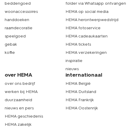
beddengoed
folder via Whatsapp ontvangen
woonaccessoires
HEMA op social media
handdoeken
HEMA herontwerpwedstrijd
raamdecoratie
HEMA fotoservice
speelgoed
HEMA cadeaukaarten
gebak
HEMA tickets
koffie
HEMA verzekeringen
inspiratie
nieuws
over HEMA
internationaal
over ons bedrijf
HEMA België
werken bij HEMA
HEMA Duitsland
duurzaamheid
HEMA Frankrijk
nieuws en pers
HEMA Oostenrijk
HEMA geschiedenis
HEMA zakelijk