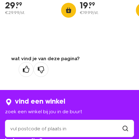
29
.
19
.
99
99
€
29
.
99
/st.
€
19
.
99
/st.
wat vind je van deze pagina?
vind een winkel
zoek een winkel bij jou in de buurt
zoek
een
winkel
vind