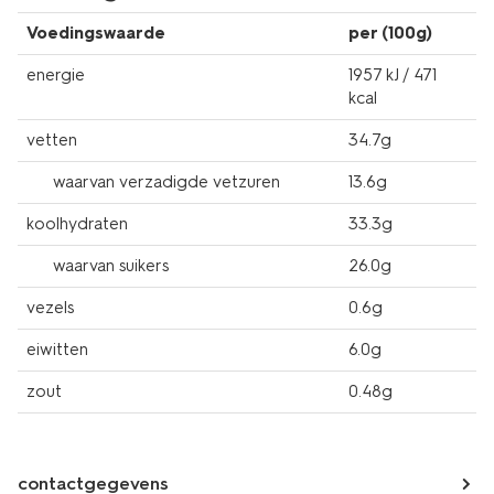
Voedingswaarde
per (100g)
energie
1957 kJ / 471
kcal
vetten
34.7g
waarvan verzadigde vetzuren
13.6g
koolhydraten
33.3g
waarvan suikers
26.0g
vezels
0.6g
eiwitten
6.0g
zout
0.48g
contactgegevens