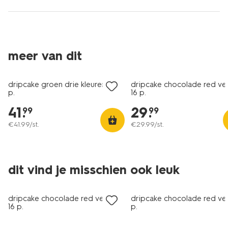
meer van dit
dripcake groen drie kleuren 24
dripcake chocolade red ve
p.
16 p.
41
.
29
.
99
99
€
41
.
99
/st.
€
29
.
99
/st.
dit vind je misschien ook leuk
dripcake chocolade red velvet
dripcake chocolade red vel
16 p.
p.