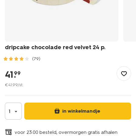
dripcake chocolade red velvet 24 p.
(79)
/eten-
drinken/gebak/drip-
41
.
99
cakes/dripcake-
chocolade-
€
41
.
99
/st.
red-
velvet-
24-
p.-6330129.html
in winkelmandje
1
voor 23:00 besteld, overmorgen gratis afhalen