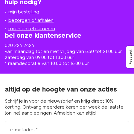
hulp nodig?
winkel
bij
jou
mijn bestelling
in
de
bezorgen of afhalen
buurt
ruilen en retourneren
bel onze klantenservice
020 224 2424
van maandag tot en met vrijdag van 8.30 tot 21.00 uur
Feedback
zaterdag van 09.00 tot 18.00 uur
* raamdecoratie van 10.00 tot 18.00 uur
altijd op de hoogte van onze acties
Schrijf je in voor de nieuwsbrief en krijg direct 10%
korting. Ontvang meerdere keren per week de laatste
(online) aanbiedingen. Afmelden kan altijd.
e-
mailadres