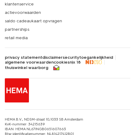
klantenservice
actievoorwaarden
saldo cadeaukaart opvragen
partnerships
retail media
privacy statement
disclaimer
security
toegankelijkheid
algemene voorwaarden
cookies
nix 18
thuiswinkel waarborg
HEMA B.V., NDSM-straat 10,1033 SB Amsterdam
KvK-nummer: 34215639
IBAN: HEMA NL67INGB0651607663
Btw-identificatienummer: NL814217412B01