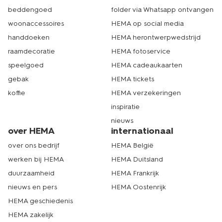
beddengoed
folder via Whatsapp ontvangen
woonaccessoires
HEMA op social media
handdoeken
HEMA herontwerpwedstrijd
raamdecoratie
HEMA fotoservice
speelgoed
HEMA cadeaukaarten
gebak
HEMA tickets
koffie
HEMA verzekeringen
inspiratie
nieuws
over HEMA
internationaal
over ons bedrijf
HEMA België
werken bij HEMA
HEMA Duitsland
duurzaamheid
HEMA Frankrijk
nieuws en pers
HEMA Oostenrijk
HEMA geschiedenis
HEMA zakelijk