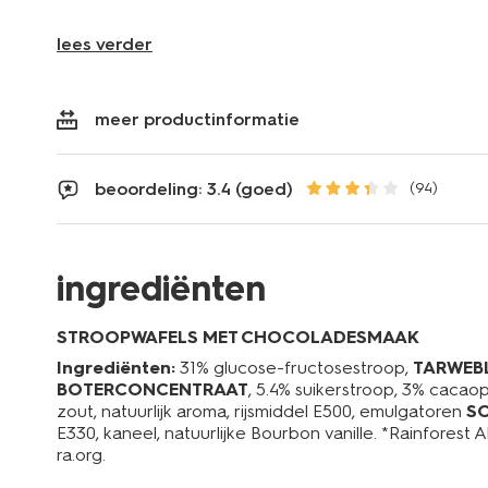
lees verder
meer productinformatie
beoordeling: 3.4 (goed)
(94)
ingrediënten
STROOPWAFELS MET CHOCOLADESMAAK
Ingrediënten:
31% glucose-fructosestroop,
TARWEB
BOTERCONCENTRAAT
, 5.4% suikerstroop, 3% caca
zout, natuurlijk aroma, rijsmiddel E500, emulgatoren
SO
E330, kaneel, natuurlijke Bourbon vanille. *Rainforest A
ra.org.