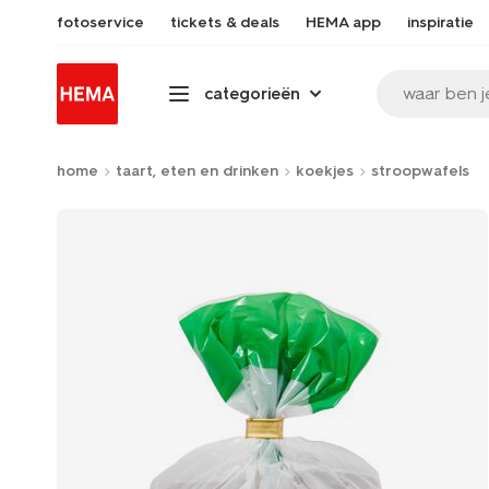
fotoservice
tickets & deals
HEMA app
inspiratie
waar ben j
categorieën
home
taart, eten en drinken
koekjes
stroopwafels