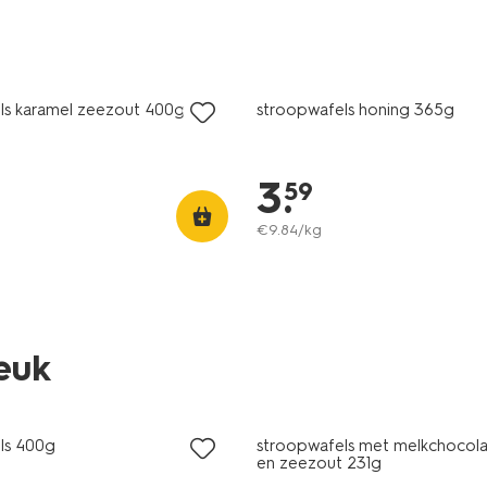
ls karamel zeezout 400g
stroopwafels honing 365g
3
.
59
€
9
.
84
/kg
leuk
ls 400g
stroopwafels met melkchocola
en zeezout 231g