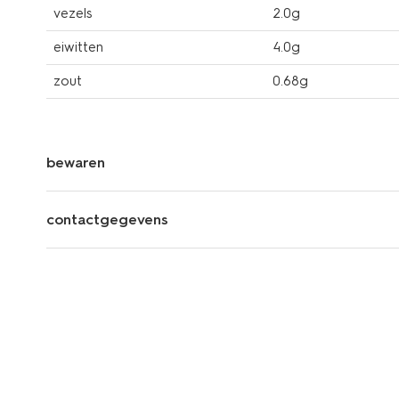
vezels
2.0g
eiwitten
4.0g
zout
0.68g
bewaren
contactgegevens