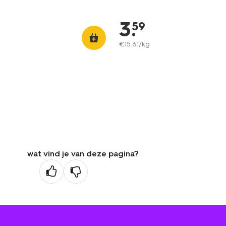
3
.
59
€
15
.
61
/kg
wat vind je van deze pagina?