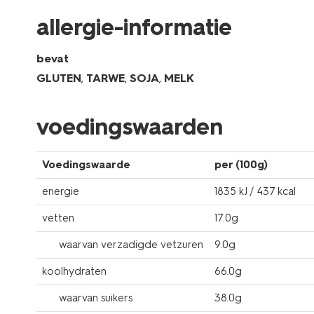
allergie-informatie
bevat
GLUTEN
,
TARWE
,
SOJA
,
MELK
voedingswaarden
Voedingswaarde
per (100g)
energie
1835 kJ / 437 kcal
vetten
17.0g
waarvan verzadigde vetzuren
9.0g
koolhydraten
66.0g
waarvan suikers
38.0g