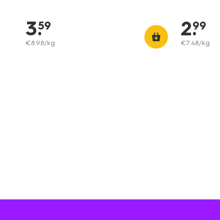
3
.
2
.
59
99
€
8
.
98
/kg
€
7
.
48
/kg