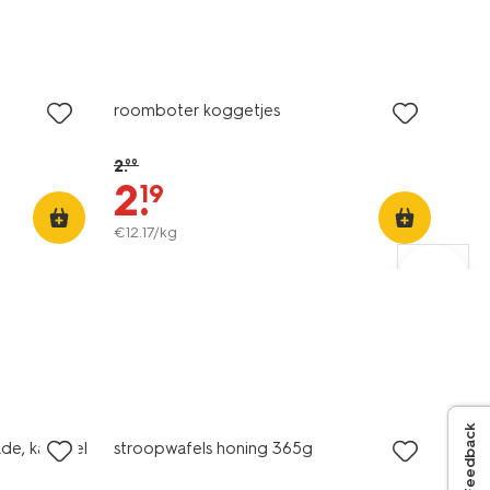
korting
roomboter koggetjes
2
.
99
2
.
19
€
12
.
17
/kg
Feedback
de, karamel
stroopwafels honing 365g