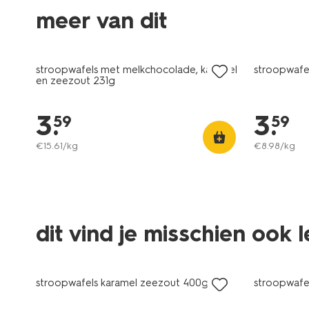
meer van dit
stroopwafels met melkchocolade, karamel
stroopwafe
en zeezout 231g
3
.
3
.
59
59
€
15
.
61
/kg
€
8
.
98
/kg
dit vind je misschien ook 
stroopwafels karamel zeezout 400g
stroopwafe