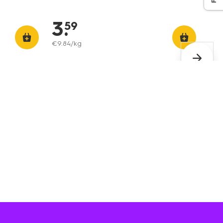
3
.
59
€
9
.
84
/kg