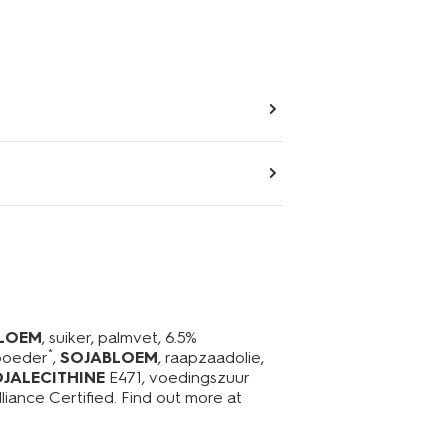
LOEM
, suiker, palmvet, 6.5%
*
opoeder
,
SOJABLOEM
, raapzaadolie,
JALECITHINE
E471, voedingszuur
lliance Certified. Find out more at