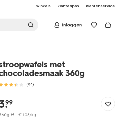
winkels
klantenpas
klantenservice
inloggen
stroopwafels met
chocoladesmaak 360g
(94)
/eten-
drinken/koekjes/stroopwafels/stroopwafels-
3
.
99
met-
chocoladesmaak-
360g ℮ -
€
11
.
08
/kg
360g-
10860079.html