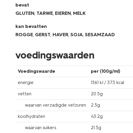
bevat
GLUTEN
,
TARWE
,
EIEREN
,
MELK
kan bevatten
ROGGE
,
GERST
,
HAVER
,
SOJA
,
SESAMZAAD
voedingswaarden
Voedingswaarde
per (100g/ml)
energie
1561 kJ / 373 kcal
vetten
20.5g
waarvan verzadigde vetzuren
2.3g
koolhydraten
43.2g
waarvan suikers
21.5g