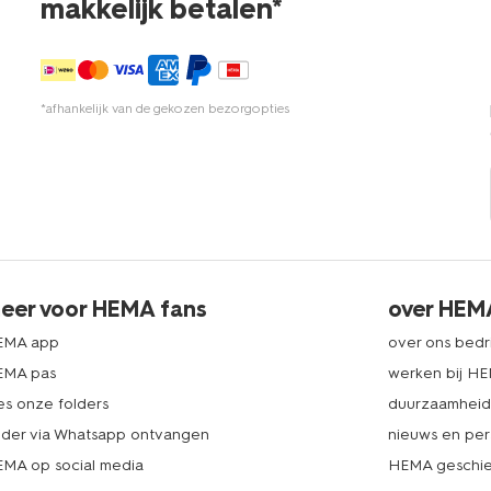
makkelijk betalen*
*afhankelijk van de gekozen bezorgopties
eer voor HEMA fans
over HEM
EMA app
over ons bedri
EMA pas
werken bij H
es onze folders
duurzaamhei
lder via Whatsapp ontvangen
nieuws en per
MA op social media
HEMA geschie