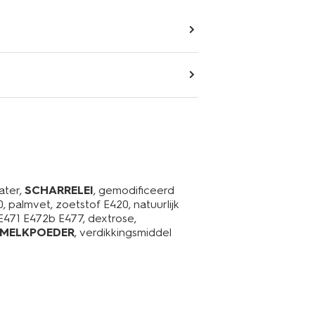
water,
SCHARRELEI
, gemodificeerd
0, palmvet, zoetstof E420, natuurlijk
E471 E472b E477, dextrose,
 MELKPOEDER
, verdikkingsmiddel