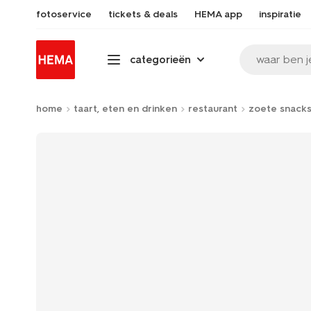
fotoservice
tickets & deals
HEMA app
inspiratie
waar ben j
categorieën
home
taart, eten en drinken
restaurant
zoete snack