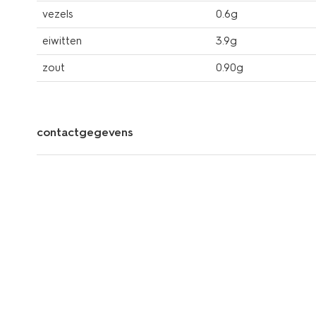
vezels
0.6g
eiwitten
3.9g
zout
0.90g
contactgegevens