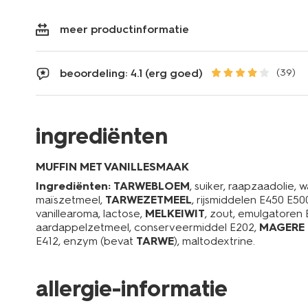
meer productinformatie
beoordeling: 4.1 (erg goed)
(39)
ingrediënten
MUFFIN MET VANILLESMAAK
Ingrediënten:
TARWEBLOEM
, suiker, raapzaadolie, 
maïszetmeel,
TARWEZETMEEL
, rijsmiddelen E450 E50
vanillearoma, lactose,
MELKEIWIT
, zout, emulgatoren 
aardappelzetmeel, conserveermiddel E202,
MAGERE
E412, enzym (bevat
TARWE
), maltodextrine.
allergie-informatie