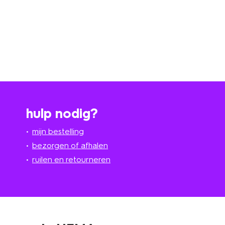
hulp nodig?
mijn bestelling
bezorgen of afhalen
ruilen en retourneren