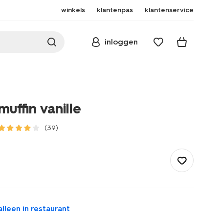
winkels
klantenpas
klantenservice
inloggen
muffin vanille
(39)
/eten-
drinken/restaurant/zoete-
snacks/muffin-
vanille-
28102012.html
alleen in restaurant