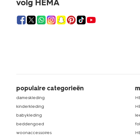
volg HEMA
populaire categorieën
m
dameskleding
H
kinderkleding
H
babykleding
le
beddengoed
fo
woonaccessoires
HE