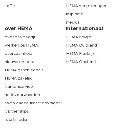
koffie
HEMA verzekeringen
inspiratie
nieuws
over HEMA
internationaal
over ons bedrijf
HEMA België
werken bij HEMA
HEMA Duitsland
duurzaamheid
HEMA Frankrijk
nieuws en pers
HEMA Oostenrijk
HEMA geschiedenis
HEMA zakelijk
klantenservice
actievoorwaarden
saldo cadeaukaart opvragen
partnerships
retail media