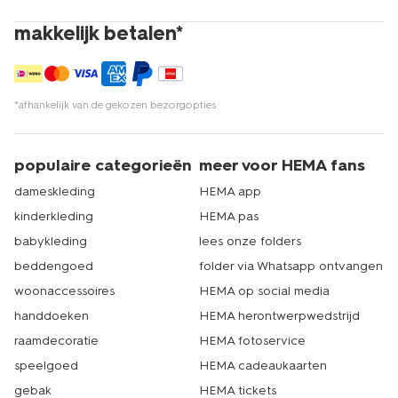
makkelijk betalen*
*afhankelijk van de gekozen bezorgopties
populaire categorieën
meer voor HEMA fans
dameskleding
HEMA app
kinderkleding
HEMA pas
babykleding
lees onze folders
beddengoed
folder via Whatsapp ontvangen
woonaccessoires
HEMA op social media
handdoeken
HEMA herontwerpwedstrijd
raamdecoratie
HEMA fotoservice
speelgoed
HEMA cadeaukaarten
gebak
HEMA tickets