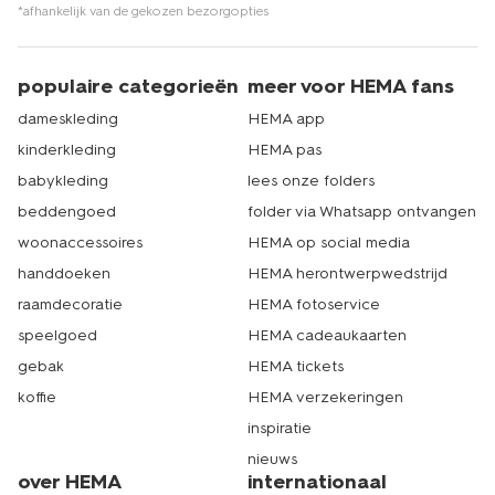
*afhankelijk van de gekozen bezorgopties
populaire categorieën
meer voor HEMA fans
dameskleding
HEMA app
kinderkleding
HEMA pas
babykleding
lees onze folders
beddengoed
folder via Whatsapp ontvangen
woonaccessoires
HEMA op social media
handdoeken
HEMA herontwerpwedstrijd
raamdecoratie
HEMA fotoservice
speelgoed
HEMA cadeaukaarten
gebak
HEMA tickets
koffie
HEMA verzekeringen
inspiratie
nieuws
over HEMA
internationaal