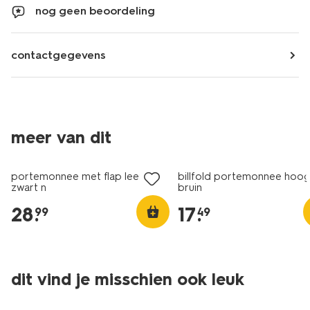
nog geen beoordeling
contactgegevens
meer van dit
portemonnee met flap leer
billfold portemonnee hoog
zwart n
bruin
28
.
17
.
99
49
dit vind je misschien ook leuk