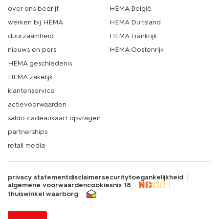
over ons bedrijf
HEMA België
werken bij HEMA
HEMA Duitsland
duurzaamheid
HEMA Frankrijk
nieuws en pers
HEMA Oostenrijk
HEMA geschiedenis
HEMA zakelijk
klantenservice
actievoorwaarden
saldo cadeaukaart opvragen
partnerships
retail media
privacy statement
disclaimer
security
toegankelijkheid
algemene voorwaarden
cookies
nix 18
thuiswinkel waarborg