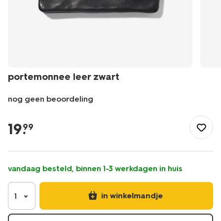
portemonnee leer zwart
nog geen beoordeling
/dames/accessoires/dames-
portemonnees/portemonnee-
19
.
99
leer-
zwart-
18150050.html
vandaag besteld, binnen 1-3 werkdagen in huis
in winkelmandje
1