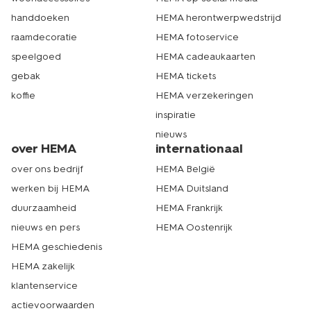
handdoeken
HEMA herontwerpwedstrijd
raamdecoratie
HEMA fotoservice
speelgoed
HEMA cadeaukaarten
gebak
HEMA tickets
koffie
HEMA verzekeringen
inspiratie
nieuws
over HEMA
internationaal
over ons bedrijf
HEMA België
werken bij HEMA
HEMA Duitsland
duurzaamheid
HEMA Frankrijk
nieuws en pers
HEMA Oostenrijk
HEMA geschiedenis
HEMA zakelijk
klantenservice
actievoorwaarden