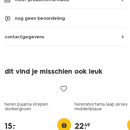
nog geen beoordeling
contactgegevens
dit vind je misschien ook leuk
laag geprijsd
heren pyjama strepen
herenshortama Jaap jersey
donkergroen
middenblauw
15
.
22
.
–
49