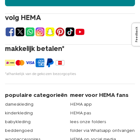
volg HEMA
Feedback
makkelijk betalen*
*afhankelijk van de gekozen bezorgopties
populaire categorieën
meer voor HEMA fans
dameskleding
HEMA app
kinderkleding
HEMA pas
babykleding
lees onze folders
beddengoed
folder via Whatsapp ontvangen
woonaccessoires
HEMA op social media