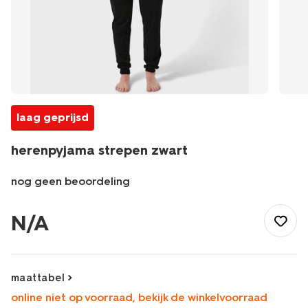
laag geprijsd
herenpyjama strepen zwart
nog geen beoordeling
/heren/nachtkleding/pyjama/herenpyjama-
strepen-
N/A
zwart-
23600340BLACK.html
maattabel
online niet op voorraad, bekijk de winkelvoorraad