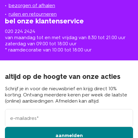
de
bezorgen of afhalen
buurt
ruilen en retourneren
bel onze klantenservice
020 224 2424
van maandag tot en met vrijdag van 8.30 tot 21.00 uur
zaterdag van 09.00 tot 18.00 uur
* raamdecoratie van 10.00 tot 18.00 uur
altijd op de hoogte van onze acties
Schrijf je in voor de nieuwsbrief en krijg direct 10%
korting. Ontvang meerdere keren per week de laatste
(online) aanbiedingen. Afmelden kan altijd.
e-
mailadres
aanmelden