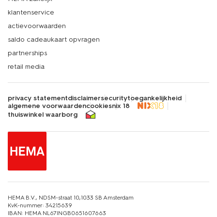
klantenservice
actievoorwaarden
saldo cadeaukaart opvragen
partnerships
retail media
privacy statement
disclaimer
security
toegankelijkheid
algemene voorwaarden
cookies
nix 18
thuiswinkel waarborg
HEMA B.V., NDSM-straat 10,1033 SB Amsterdam
KvK-nummer: 34215639
IBAN: HEMA NL67INGB0651607663