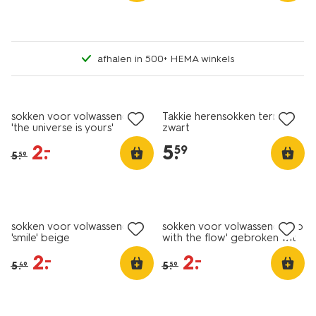
afhalen in 500+ HEMA winkels
sale
2+1 gratis
sokken voor volwassenen
Takkie herensokken terry
'the universe is yours'
zwart
gebroken wit
2
.
5
.
–
59
5
.
59
sale
sale
sokken voor volwassenen
sokken voor volwassenen 'go
'smile' beige
with the flow' gebroken wit
2
.
2
.
–
–
5
.
5
.
49
59
sale
5 paar