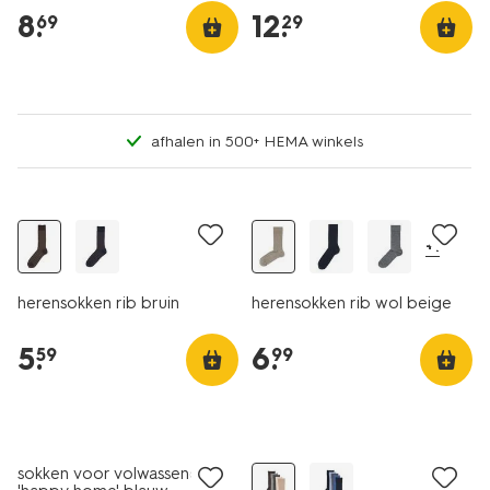
8
.
12
.
69
29
afhalen in 500+ HEMA winkels
2+1 gratis
2+1 gratis
+1
herensokken rib bruin
herensokken rib wol beige
5
.
6
.
59
99
sale
5 paar
sokken voor volwassenen