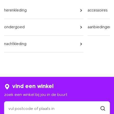
herenkleding
accessoires
ondergoed
aanbiedingen
nachtkleding
vind een winkel
zoek een winkel bij jou in de buurt
zoek
een
winkel