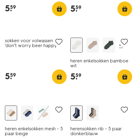
5
.
5
.
59
59
2+1 gratis
sokken voor volwassenen
+1
'don't worry beer happy'
donkerblauw
heren enkelsokken bamboe
wit
5
.
5
.
59
59
5 paar
5 paar
heren enkelsokken mesh - 5
herensokken rib - 5 paar
paar beige
donkerblauw