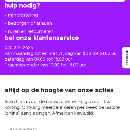
vind
hulp nodig?
winkel
bij
jou
mijn bestelling
in
de
bezorgen of afhalen
buurt
ruilen en retourneren
bel onze klantenservice
020 224 2424
van maandag tot en met vrijdag van 8.30 tot 21.00 uur
Feedback
zaterdag van 09.00 tot 18.00 uur
* raamdecoratie van 10.00 tot 18.00 uur
altijd op de hoogte van onze acties
Schrijf je in voor de nieuwsbrief en krijg direct 10%
korting. Ontvang meerdere keren per week de laatste
(online) aanbiedingen. Afmelden kan altijd.
e-
mailadres