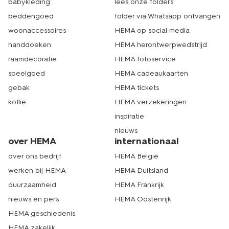
babykleding
lees onze folders
beddengoed
folder via Whatsapp ontvangen
woonaccessoires
HEMA op social media
handdoeken
HEMA herontwerpwedstrijd
raamdecoratie
HEMA fotoservice
speelgoed
HEMA cadeaukaarten
gebak
HEMA tickets
koffie
HEMA verzekeringen
inspiratie
nieuws
over HEMA
internationaal
over ons bedrijf
HEMA België
werken bij HEMA
HEMA Duitsland
duurzaamheid
HEMA Frankrijk
nieuws en pers
HEMA Oostenrijk
HEMA geschiedenis
HEMA zakelijk