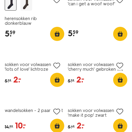
'can i get a woof woof'
lavendel
herensokken rib
donkerblauw
5
.
5
.
59
59
sale
sale
sokken voor volwassenen
sokken voor volwassenen
'lots of love' lichtroze
'cherry much' gebroken wit
2
.
2
.
–
–
5
.
5
.
59
59
2 paar
sale
sale
wandelsokken - 2 paar zwart
sokken voor volwassenen
'make it pop' zwart
10
.
2
.
–
–
14
.
5
.
99
49