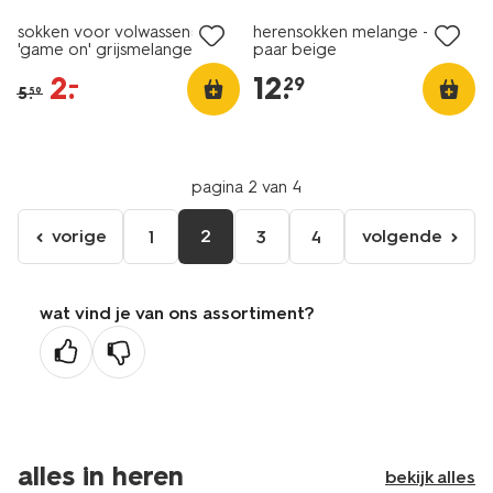
sokken voor volwassenen
herensokken melange - 5
'game on' grijsmelange
paar beige
2
.
12
.
–
29
5
.
59
pagina 2 van 4
vorige
2
volgende
1
3
4
ga
volgende
naar
pagina
de
wat vind je van ons assortiment?
vorige
pagina
alles in heren
bekijk alles