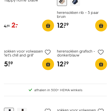
'happy home' blauw
herensokken rib - 5 paar
bruin
2
.
–
12
.
29
4
.
99
5 paar
sokken voor volwassenen
herensokken grafisch - 5 p
'let's chill and grill'
donkerblauw
donkerblauw
5
.
12
.
59
29
afhalen in 500+ HEMA winkels
2+1 gratis
sokken voor volwassenen