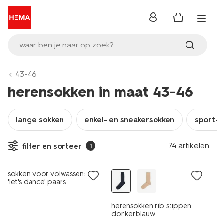
inloggen
waar ben je naar op zoek?
43-46
herensokken in maat 43-46
lange sokken
enkel- en sneakersokken
sport
74 artikelen
filter en sorteer
1
2+1 gratis
sokken voor volwassenen
'let's dance' paars
herensokken rib stippen
donkerblauw