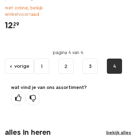
niet online, bekijk
winkelvoorraad
12
.
29
pagina 4 van 4
vorige
4
1
2
3
ga
naar
de
wat vind je van ons assortiment?
vorige
pagina
alles in heren
bekijk alles