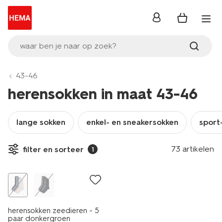
inloggen
waar ben je naar op zoek?
43-46
herensokken in maat 43-46
lange sokken
enkel- en sneakersokken
sport
73 artikelen
filter en sorteer
1
5 paar
herensokken zeedieren - 5
paar donkergroen