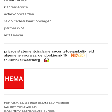
HEMA zakelijk
klantenservice
actievoorwaarden
saldo cadeaukaart opvragen
partnerships
retail media
privacy statement
disclaimer
security
toegankelijkheid
algemene voorwaarden
cookies
nix 18
thuiswinkel waarborg
HEMA B.V., NDSM-straat 10,1033 SB Amsterdam
KvK-nummer: 34215639
IBAN: HEMA NL67INGB0651607663