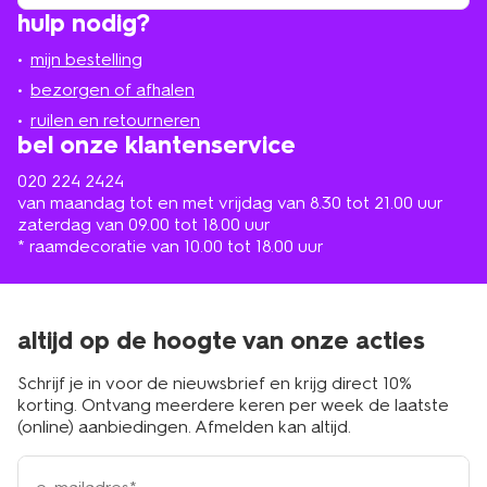
winkel
vind
hulp nodig?
winkel
bij
jou
mijn bestelling
in
de
bezorgen of afhalen
buurt
ruilen en retourneren
bel onze klantenservice
020 224 2424
van maandag tot en met vrijdag van 8.30 tot 21.00 uur
zaterdag van 09.00 tot 18.00 uur
* raamdecoratie van 10.00 tot 18.00 uur
altijd op de hoogte van onze acties
Schrijf je in voor de nieuwsbrief en krijg direct 10%
korting. Ontvang meerdere keren per week de laatste
(online) aanbiedingen. Afmelden kan altijd.
e-
mailadres