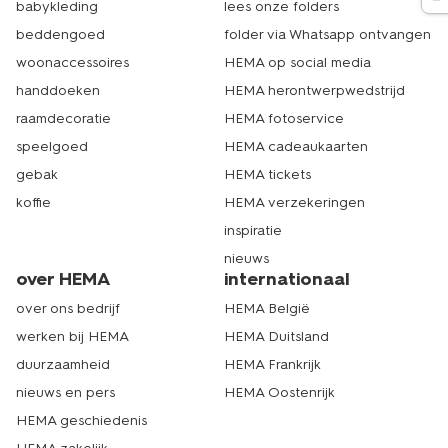
babykleding
lees onze folders
beddengoed
folder via Whatsapp ontvangen
woonaccessoires
HEMA op social media
handdoeken
HEMA herontwerpwedstrijd
raamdecoratie
HEMA fotoservice
speelgoed
HEMA cadeaukaarten
gebak
HEMA tickets
koffie
HEMA verzekeringen
inspiratie
nieuws
over HEMA
internationaal
over ons bedrijf
HEMA België
werken bij HEMA
HEMA Duitsland
duurzaamheid
HEMA Frankrijk
nieuws en pers
HEMA Oostenrijk
HEMA geschiedenis