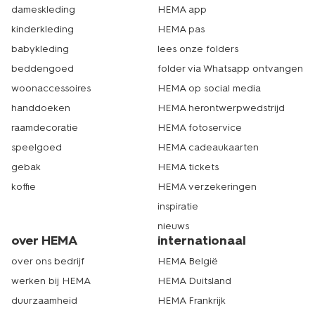
dameskleding
HEMA app
kinderkleding
HEMA pas
babykleding
lees onze folders
beddengoed
folder via Whatsapp ontvangen
woonaccessoires
HEMA op social media
handdoeken
HEMA herontwerpwedstrijd
raamdecoratie
HEMA fotoservice
speelgoed
HEMA cadeaukaarten
gebak
HEMA tickets
koffie
HEMA verzekeringen
inspiratie
nieuws
over HEMA
internationaal
over ons bedrijf
HEMA België
werken bij HEMA
HEMA Duitsland
duurzaamheid
HEMA Frankrijk