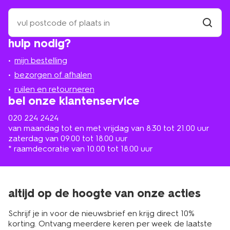
zoek
een
winkel
vind
hulp nodig?
winkel
bij
jou
mijn bestelling
in
de
bezorgen of afhalen
buurt
ruilen en retourneren
bel onze klantenservice
020 224 2424
van maandag tot en met vrijdag van 8.30 tot 21.00 uur
zaterdag van 09.00 tot 18.00 uur
* raamdecoratie van 10.00 tot 18.00 uur
altijd op de hoogte van onze acties
Schrijf je in voor de nieuwsbrief en krijg direct 10%
korting. Ontvang meerdere keren per week de laatste