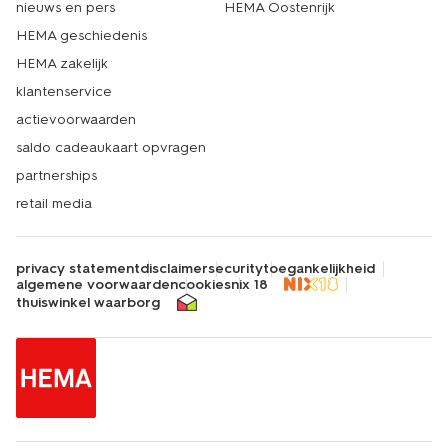
nieuws en pers
HEMA Oostenrijk
HEMA geschiedenis
HEMA zakelijk
klantenservice
actievoorwaarden
saldo cadeaukaart opvragen
partnerships
retail media
privacy statement
disclaimer
security
toegankelijkheid
algemene voorwaarden
cookies
nix 18
thuiswinkel waarborg