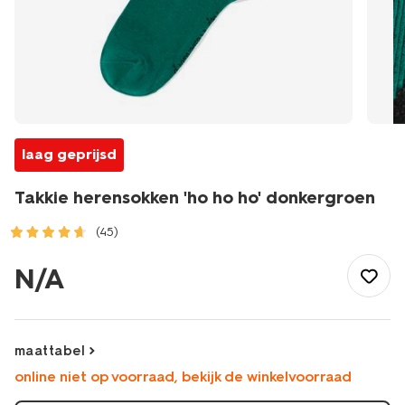
laag geprijsd
Takkie herensokken 'ho ho ho' donkergroen
(45)
/heren/sokken/herensokken/takkie-
herensokken-
N/A
ho-
ho-
ho-
donkergroen-
maattabel
4120160DARKGREEN.html
online niet op voorraad, bekijk de winkelvoorraad