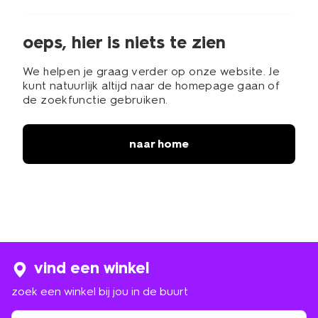
oeps, hier is niets te zien
We helpen je graag verder op onze website. Je
kunt natuurlijk altijd naar de homepage gaan of
de zoekfunctie gebruiken.
naar home
vind een winkel
zoek een winkel bij jou in de buurt
zoek