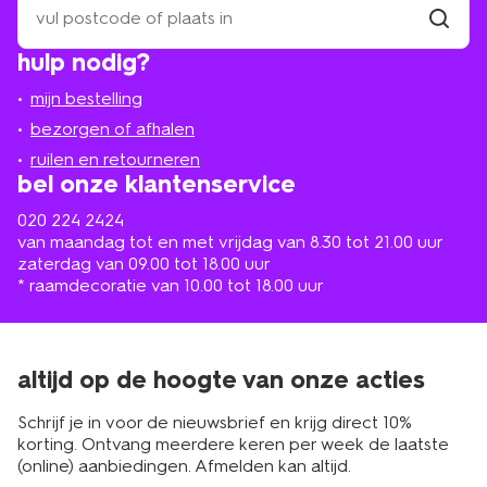
een
winkel
vind
hulp nodig?
winkel
bij
jou
mijn bestelling
in
de
bezorgen of afhalen
buurt
ruilen en retourneren
bel onze klantenservice
020 224 2424
van maandag tot en met vrijdag van 8.30 tot 21.00 uur
zaterdag van 09.00 tot 18.00 uur
* raamdecoratie van 10.00 tot 18.00 uur
altijd op de hoogte van onze acties
Schrijf je in voor de nieuwsbrief en krijg direct 10%
korting. Ontvang meerdere keren per week de laatste
(online) aanbiedingen. Afmelden kan altijd.