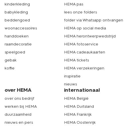
kinderkleding
HEMA pas
babykleding
lees onze folders
beddengoed
folder via Whatsapp ontvangen
woonaccessoires
HEMA op social media
handdoeken
HEMA herontwerpwedstrijd
raamdecoratie
HEMA fotoservice
speelgoed
HEMA cadeaukaarten
gebak
HEMA tickets
koffie
HEMA verzekeringen
inspiratie
nieuws
over HEMA
internationaal
over ons bedrijf
HEMA België
werken bij HEMA
HEMA Duitsland
duurzaamheid
HEMA Frankrijk
nieuws en pers
HEMA Oostenrijk