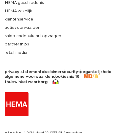
HEMA geschiedenis
HEMA zakelijk
klantenservice
actievoorwaarden
saldo cadeaukaart opvragen
partnerships
retail media
privacy statement
disclaimer
security
toegankelijkheid
algemene voorwaarden
cookies
nix 18
thuiswinkel waarborg
HEMA B.V., NDSM-straat 10,1033 SB Amsterdam