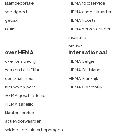
raamdecoratie
HEMA fotoservice
speelgoed
HEMA cadeaukaarten
gebak
HEMA tickets
koffie
HEMA verzekeringen
inspiratie
nieuws
over HEMA
internationaal
over ons bedrijf
HEMA België
werken bij HEMA
HEMA Duitsland
duurzaamheid
HEMA Frankrijk
nieuws en pers
HEMA Oostenrijk
HEMA geschiedenis
HEMA zakelijk
klantenservice
actievoorwaarden
saldo cadeaukaart opvragen