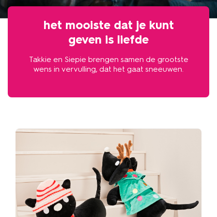
het mooiste dat je kunt
geven is liefde
Takkie en Siepie brengen samen de grootste
wens in vervulling, dat het gaat sneeuwen.