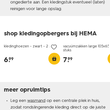
ongedierte aan. Een kledingstuk eventueel (laten)
reinigen voor lange opslag.
shop kledingopbergers bij HEMA
kledinghoezen - zwart - 2 stuks
vacuümzakken large 105x65
stuks
6
.
7
.
99
99
meer opruimtips
Leg een
wasmand
op een centrale plek in huis,
zodat rondslingerende kleding direct op de juiste