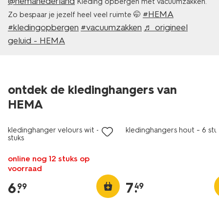
@hemanederland
Kleding opbergen met vacuümzakken.
#HEMA
Zo bespaar je jezelf heel veel ruimte 🤭
#kledingopbergen
#vacuumzakken
♬ origineel
geluid - HEMA
ontdek de kledinghangers van
HEMA
kledinghanger velours wit - 6
kledinghangers hout - 6 stu
stuks
online nog 12 stuks op
voorraad
7
.
6
.
49
99