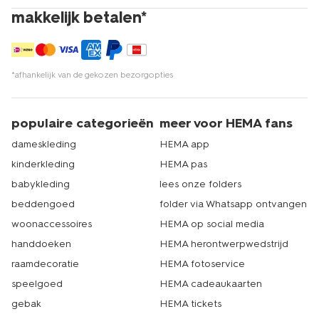
makkelijk betalen*
*afhankelijk van de gekozen bezorgopties
populaire categorieën
meer voor HEMA fans
dameskleding
HEMA app
kinderkleding
HEMA pas
babykleding
lees onze folders
beddengoed
folder via Whatsapp ontvangen
woonaccessoires
HEMA op social media
handdoeken
HEMA herontwerpwedstrijd
raamdecoratie
HEMA fotoservice
speelgoed
HEMA cadeaukaarten
gebak
HEMA tickets