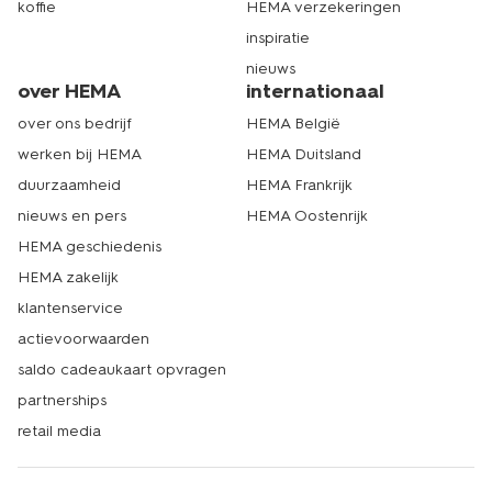
koffie
HEMA verzekeringen
inspiratie
nieuws
over HEMA
internationaal
over ons bedrijf
HEMA België
werken bij HEMA
HEMA Duitsland
duurzaamheid
HEMA Frankrijk
nieuws en pers
HEMA Oostenrijk
HEMA geschiedenis
HEMA zakelijk
klantenservice
actievoorwaarden
saldo cadeaukaart opvragen
partnerships
retail media