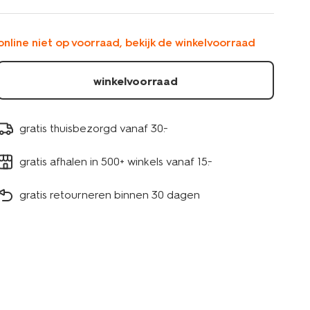
lampjes-
twinkelend-
voor-
online niet op voorraad, bekijk de winkelvoorraad
binnen-
en-
buiten-
winkelvoorraad
25510010.html
gratis thuisbezorgd vanaf 30.-
gratis afhalen in 500+ winkels vanaf 15.-
gratis retourneren binnen 30 dagen