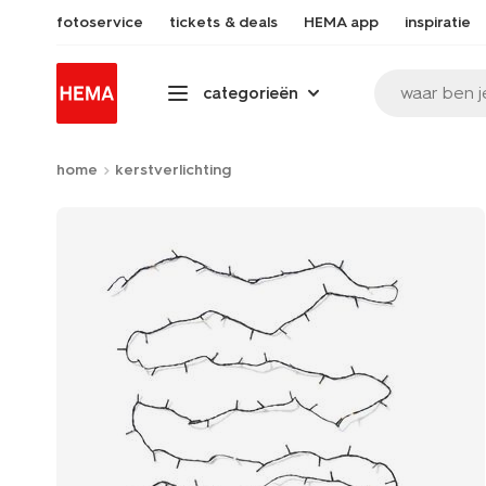
fotoservice
tickets & deals
HEMA app
inspiratie
waar ben j
categorieën
home
kerstverlichting