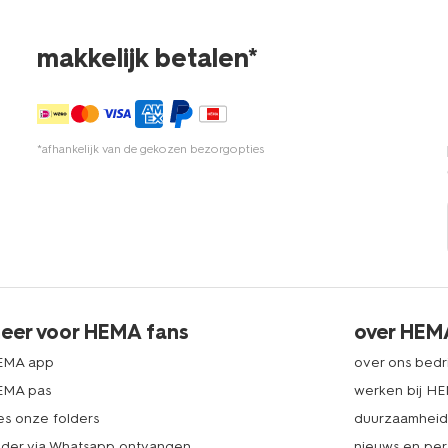
makkelijk betalen*
*afhankelijk van de gekozen bezorgopties
eer voor HEMA fans
over HEM
EMA app
over ons bedri
EMA pas
werken bij H
es onze folders
duurzaamhei
lder via Whatsapp ontvangen
nieuws en per