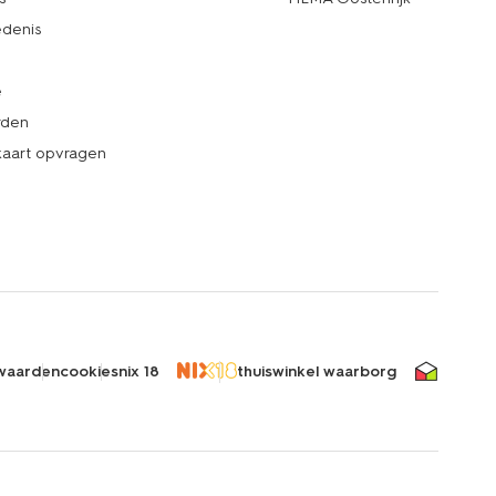
denis
e
rden
kaart opvragen
waarden
cookies
nix 18
thuiswinkel waarborg