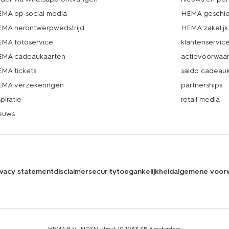
MA op social media
HEMA geschie
MA herontwerpwedstrijd
HEMA zakelijk
MA fotoservice
klantenservic
MA cadeaukaarten
actievoorwaa
MA tickets
saldo cadeau
MA verzekeringen
partnerships
spiratie
retail media
euws
ivacy statement
disclaimer
security
toegankelijkheid
algemene voor
HEMA B.V., NDSM-straat 10,1033 SB Amsterdam