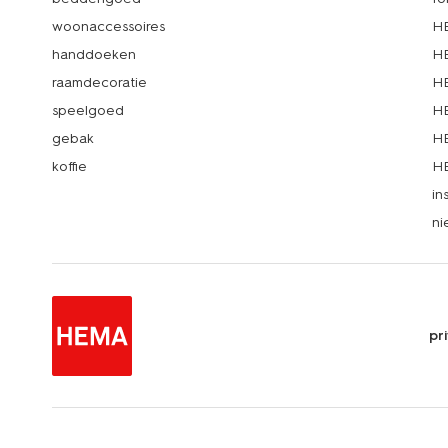
woonaccessoires
HE
handdoeken
HE
raamdecoratie
HE
speelgoed
HE
gebak
HE
koffie
HE
in
ni
pr