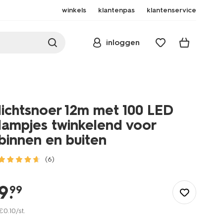
winkels
klantenpas
klantenservice
inloggen
lichtsnoer 12m met 100 LED
lampjes twinkelend voor
binnen en buiten
(6)
/kerst/kerstverlichting/lichtsnoer-
12m-
9
.
99
met-
100-
€
0
.
10
/st.
led-