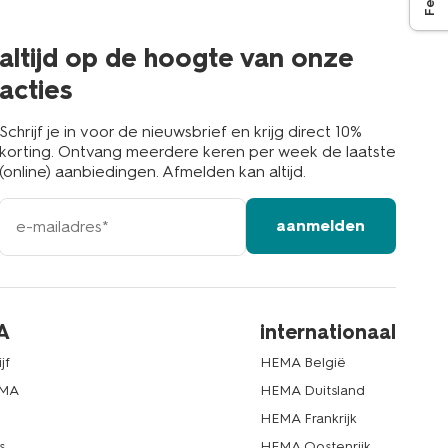
de
buurt
altijd op de hoogte van onze
acties
Schrijf je in voor de nieuwsbrief en krijg direct 10%
korting. Ontvang meerdere keren per week de laatste
(online) aanbiedingen. Afmelden kan altijd.
e-
aanmelden
mailadres
A
internationaal
jf
HEMA België
EMA
HEMA Duitsland
d
HEMA Frankrijk
s
HEMA Oostenrijk