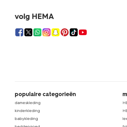
volg HEMA
populaire categorieën
m
dameskleding
H
kinderkleding
H
babykleding
le
beddengoed
fo