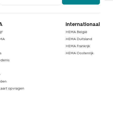
A
internationaal
jf
HEMA België
EMA
HEMA Duitsland
d
HEMA Frankrijk
s
HEMA Oostenrijk
denis
e
rden
kaart opvragen