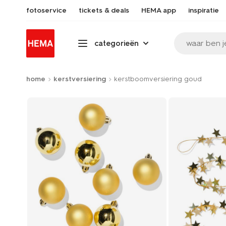
fotoservice
tickets & deals
HEMA app
inspiratie
waar ben j
categorieën
home
kerstversiering
kerstboomversiering goud
Product-
set
image