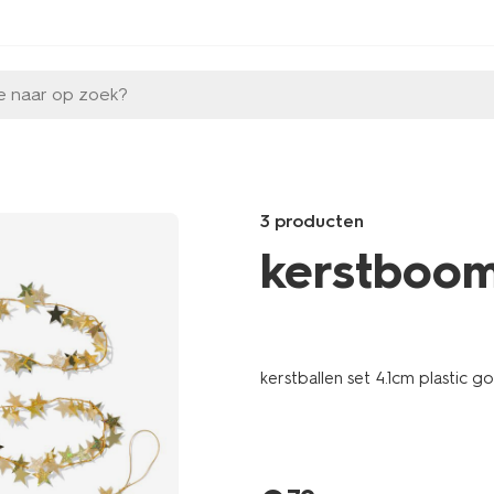
e naar op zoek?
3 producten
kerstboom
Products
/kerst/kerstversiering/kerstb
ster-
kerstballen set 4.1cm plastic go
15x8.8x17cm-
glas-
goud-
25100172.html