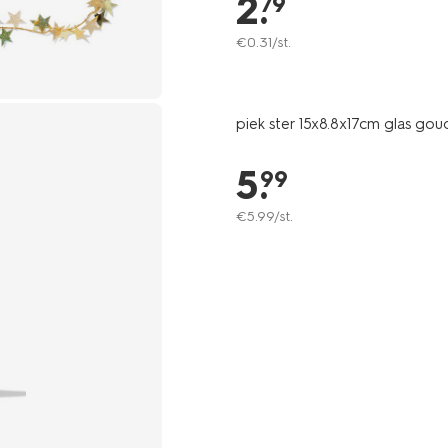
2
.
79
€
0
.
31
/st.
piek ster 15x8.8x17cm glas gou
5
.
99
€
5
.
99
/st.