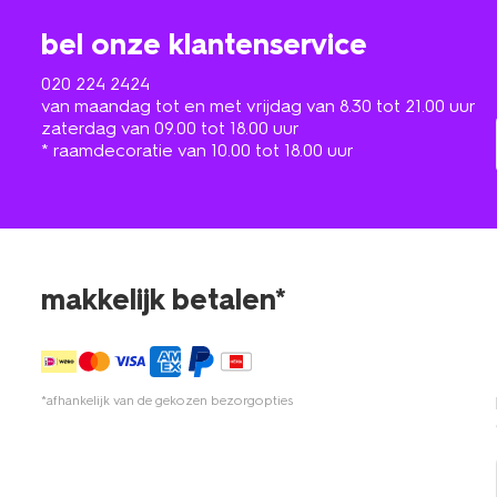
bel onze klantenservice
020 224 2424
van maandag tot en met vrijdag van 8.30 tot 21.00 uur
zaterdag van 09.00 tot 18.00 uur
* raamdecoratie van 10.00 tot 18.00 uur
makkelijk betalen*
*afhankelijk van de gekozen bezorgopties