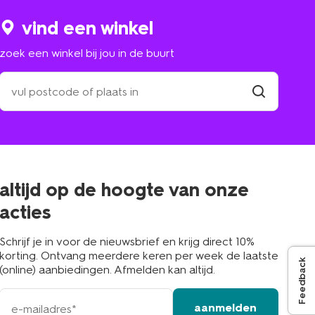
vind een winkel
zoek een winkel bij jou in de buurt
zoek
een
winkel
vind
winkel
bij
jou
in
de
buurt
altijd op de hoogte van onze
acties
Schrijf je in voor de nieuwsbrief en krijg direct 10%
korting. Ontvang meerdere keren per week de laatste
Feedback
(online) aanbiedingen. Afmelden kan altijd.
e-
aanmelden
mailadres