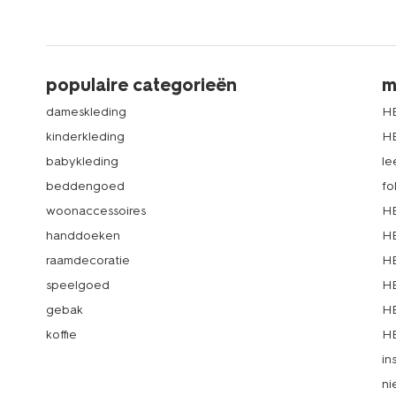
populaire categorieën
m
dameskleding
H
kinderkleding
H
babykleding
le
beddengoed
fo
woonaccessoires
HE
handdoeken
HE
raamdecoratie
HE
speelgoed
HE
gebak
HE
koffie
HE
in
ni