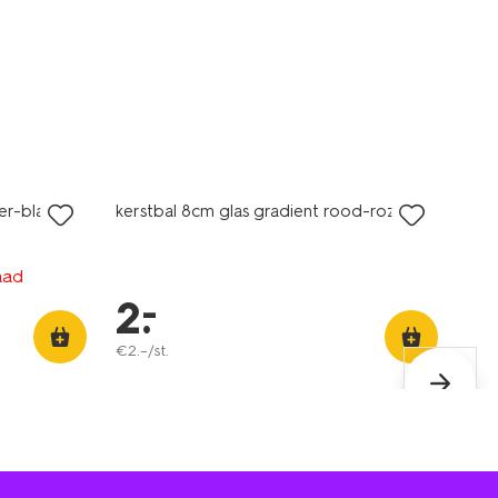
laag geprijsd
ver-blauw -
kerstbal 8cm glas gradient rood-roze
aad
–
2
.
€
2
.
–
/st.