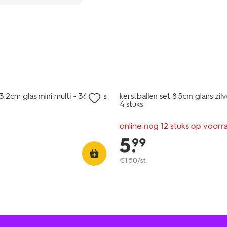
3.2cm glas mini multi - 36 stuks
kerstballen set 8.5cm glans zil
4 stuks
online nog 12 stuks op voorr
5
.
99
€
1
.
50
/st.