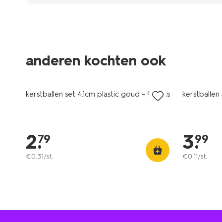
anderen kochten ook
kerstballen set 4.1cm plastic goud - 9 stuks
kerstballen 
2
.
3
.
79
99
€
0
.
31
/st.
€
0
.
11
/st.