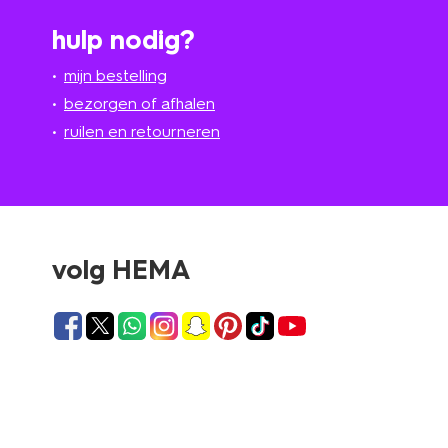
hulp nodig?
mijn bestelling
bezorgen of afhalen
ruilen en retourneren
volg HEMA