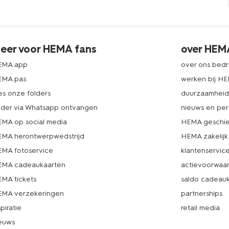
eer voor HEMA fans
over HEM
EMA app
over ons bedri
EMA pas
werken bij H
es onze folders
duurzaamhei
lder via Whatsapp ontvangen
nieuws en per
MA op social media
HEMA geschie
MA herontwerpwedstrijd
HEMA zakelijk
MA fotoservice
klantenservic
MA cadeaukaarten
actievoorwaa
MA tickets
saldo cadeau
MA verzekeringen
partnerships
spiratie
retail media
euws