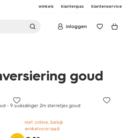
winkels
klantenpas
klantenservice
inloggen
versiering goud
oomversiering/piek/piek-
ud - 9 stuks
slinger 2m sterretjes goud
niet online, bekijk
winkelvoorraad