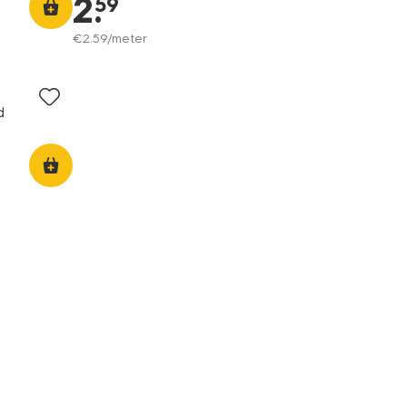
2
.
59
€
2
.
59
/meter
d