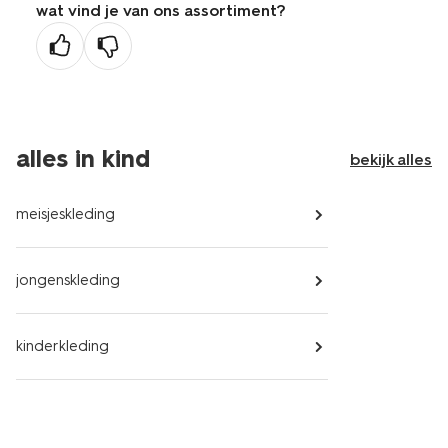
wat vind je van ons assortiment?
vorige
pagina
alles in kind
bekijk alles
meisjeskleding
jongenskleding
kinderkleding