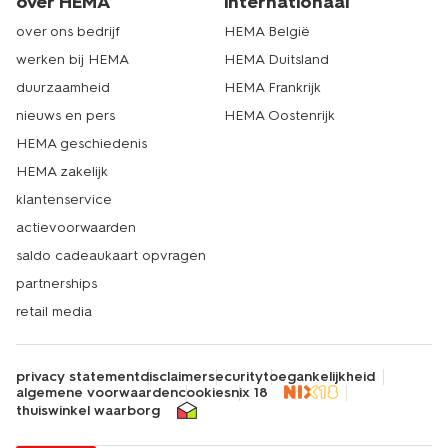
over HEMA
internationaal
over ons bedrijf
HEMA België
werken bij HEMA
HEMA Duitsland
duurzaamheid
HEMA Frankrijk
nieuws en pers
HEMA Oostenrijk
HEMA geschiedenis
HEMA zakelijk
klantenservice
actievoorwaarden
saldo cadeaukaart opvragen
partnerships
retail media
privacy statement
disclaimer
security
toegankelijkheid
algemene voorwaarden
cookies
nix 18
thuiswinkel waarborg