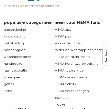
*afhankelijk van de gekozen bezorgopties
populaire categorieën
meer voor HEMA fans
dameskleding
HEMA app
kinderkleding
HEMA pas
babykleding
lees onze folders
beddengoed
folder via Whatsapp ontvangen
Feedback
woonaccessoires
HEMA op social media
handdoeken
HEMA herontwerpwedstrijd
raamdecoratie
HEMA fotoservice
speelgoed
HEMA cadeaukaarten
gebak
HEMA tickets
koffie
HEMA verzekeringen
inspiratie
nieuws