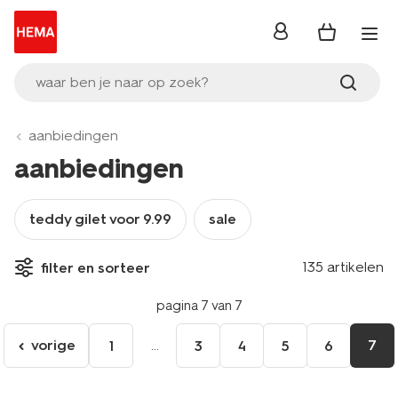
inloggen
waar ben je naar op zoek?
aanbiedingen
aanbiedingen
teddy gilet voor 9.99
sale
135 artikelen
filter en sorteer
pagina 7 van 7
vorige
...
7
1
3
4
5
6
ga
naar
de