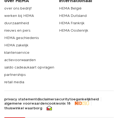
over HEMA
internationaal
over ons bedrijf
HEMA België
werken bij HEMA
HEMA Duitsland
duurzaamheid
HEMA Frankrijk
nieuws en pers
HEMA Oostenrijk
HEMA geschiedenis
HEMA zakelijk
klantenservice
actievoorwaarden
saldo cadeaukaart opvragen
partnerships
retail media
privacy statement
disclaimer
security
toegankelijkheid
algemene voorwaarden
cookies
nix 18
thuiswinkel waarborg