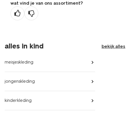
wat vind je van ons assortiment?
vorige
pagina
alles in kind
bekijk alles
meisjeskleding
jongenskleding
kinderkleding