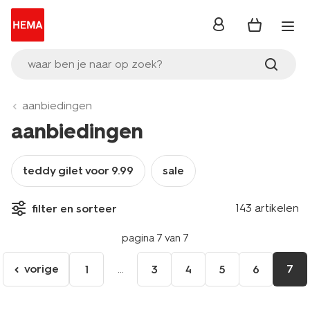
inloggen
waar ben je naar op zoek?
aanbiedingen
aanbiedingen
teddy gilet voor 9.99
sale
143 artikelen
filter en sorteer
pagina 7 van 7
vorige
...
7
1
3
4
5
6
ga
naar
de