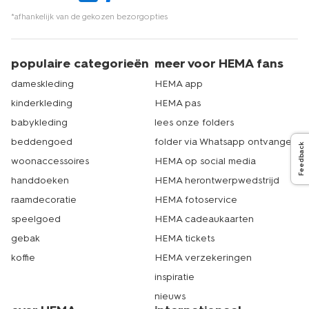
*afhankelijk van de gekozen bezorgopties
populaire categorieën
meer voor HEMA fans
dameskleding
HEMA app
kinderkleding
HEMA pas
babykleding
lees onze folders
beddengoed
folder via Whatsapp ontvangen
Feedback
woonaccessoires
HEMA op social media
handdoeken
HEMA herontwerpwedstrijd
raamdecoratie
HEMA fotoservice
speelgoed
HEMA cadeaukaarten
gebak
HEMA tickets
koffie
HEMA verzekeringen
inspiratie
nieuws