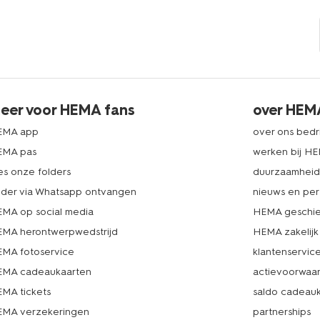
eer voor HEMA fans
over HEM
EMA app
over ons bedri
EMA pas
werken bij H
es onze folders
duurzaamhei
lder via Whatsapp ontvangen
nieuws en per
MA op social media
HEMA geschie
MA herontwerpwedstrijd
HEMA zakelijk
MA fotoservice
klantenservic
MA cadeaukaarten
actievoorwaa
MA tickets
saldo cadeau
MA verzekeringen
partnerships