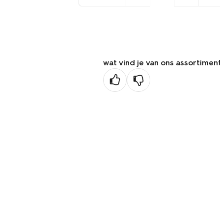
naar
de
vorige
pagina
wat vind je van ons assortimen