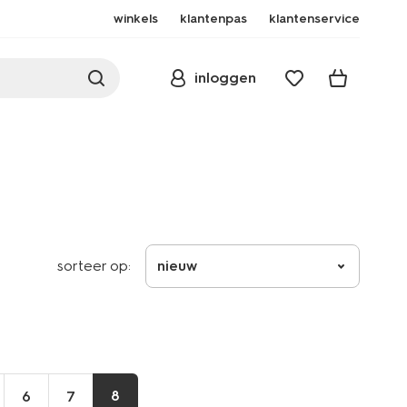
winkels
klantenpas
klantenservice
inloggen
sorteer op:
nieuw
8
6
7