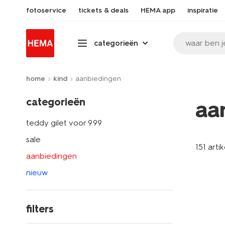
fotoservice
tickets & deals
HEMA app
inspiratie
waar ben j
categorieën
home
kind
aanbiedingen
categorieën
aa
teddy gilet voor 9.99
sale
151 arti
aanbiedingen
nieuw
filters