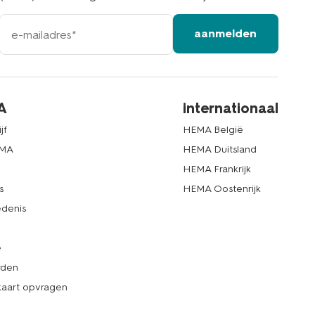
e-
aanmelden
mailadres
A
internationaal
jf
HEMA België
EMA
HEMA Duitsland
d
HEMA Frankrijk
s
HEMA Oostenrijk
denis
e
rden
kaart opvragen