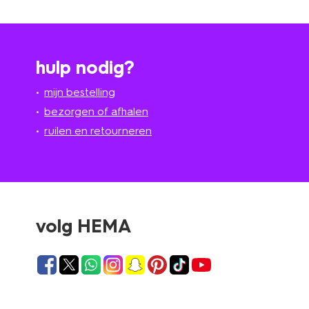
hulp nodig?
mijn bestelling
bezorgen of afhalen
ruilen en retourneren
volg HEMA