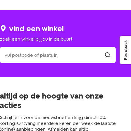
vind een winkel
zoek een winkel bij jou in de buurt
Feedback
zoek
een
winkel
vind
winkel
bij
jou
in
de
buurt
altijd op de hoogte van onze
acties
Schrijf je in voor de nieuwsbrief en krijg direct 10%
korting. Ontvang meerdere keren per week de laatste
(online) aanbiedingen. Afmelden kan altijd.