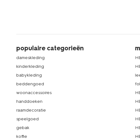
populaire categorieën
m
dameskleding
H
kinderkleding
H
babykleding
le
beddengoed
fo
woonaccessoires
HE
handdoeken
HE
raamdecoratie
HE
speelgoed
HE
gebak
HE
koffie
HE