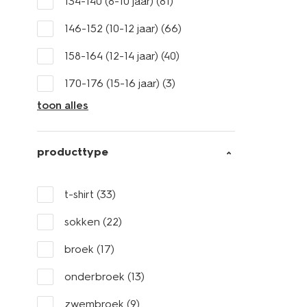
134-140 (8-10 jaar)
(81)
146-152 (10-12 jaar)
(66)
158-164 (12-14 jaar)
(40)
170-176 (15-16 jaar)
(3)
toon alles
producttype
t-shirt
(33)
sokken
(22)
broek
(17)
onderbroek
(13)
zwembroek
(9)