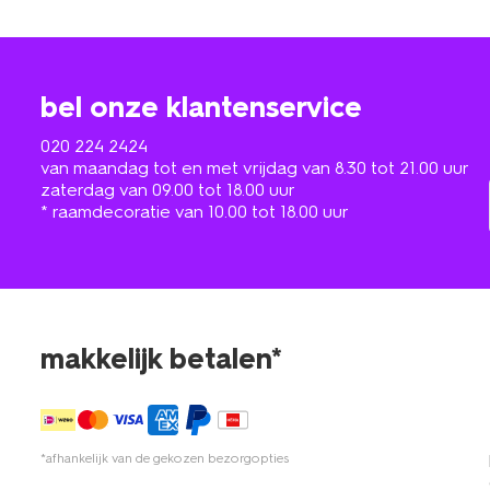
bel onze klantenservice
020 224 2424
van maandag tot en met vrijdag van 8.30 tot 21.00 uur
zaterdag van 09.00 tot 18.00 uur
* raamdecoratie van 10.00 tot 18.00 uur
makkelijk betalen*
*afhankelijk van de gekozen bezorgopties