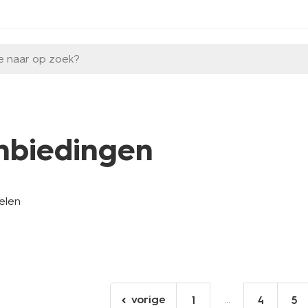
e naar op zoek?
nbiedingen
kelen
vorige
...
1
4
5
ga