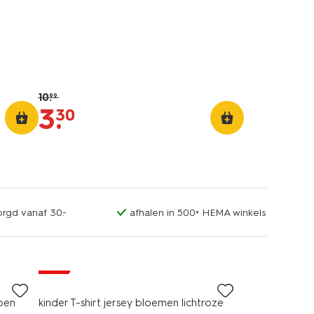
10
.
99
3
.
30
orgd vanaf 30.-
afhalen in 500+ HEMA winkels
sale
oen
kinder T-shirt jersey bloemen lichtroze