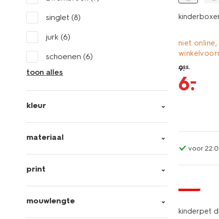
kinderboxer
singlet
(8)
jurk
(6)
niet online,
winkelvoor
schoenen
(6)
9
.
99
toon alles
–
6
.
kleur
materiaal
voor 22:0
print
sale
mouwlengte
kinderpet 