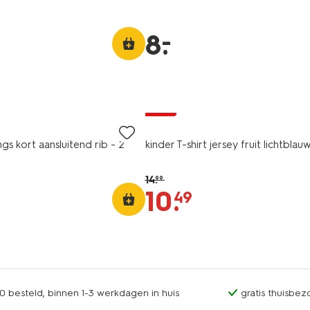
–
8
.
sale
gs kort aansluitend rib - 2
kinder T-shirt jersey fruit lichtblau
14
.
99
10
.
49
0 besteld, binnen 1-3 werkdagen in huis
gratis thuisbez