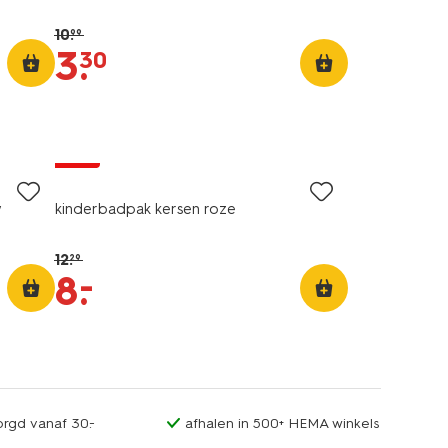
10
.
99
3
.
30
sale
w
kinderbadpak kersen roze
12
.
29
–
8
.
orgd vanaf 30.-
afhalen in 500+ HEMA winkels