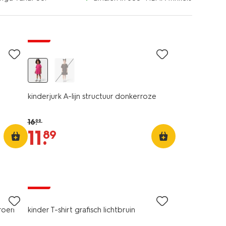
sale
b
kinderjurk A-lijn structuur donkerroze
16
.
99
11
.
89
sale
groen
kinder T-shirt grafisch lichtbruin