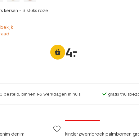
s kersen - 3 stuks roze
 bekijk
raad
–
4
.
0 besteld, binnen 1-3 werkdagen in huis
gratis thuisbez
laag geprijsd
denim denim
kinderzwembroek palmbomen gr