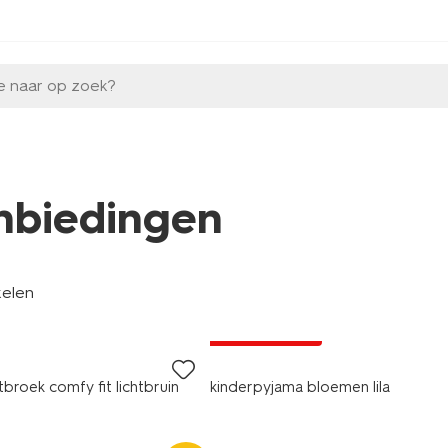
e naar op zoek?
nbiedingen
kelen
laag geprijsd
broek comfy fit lichtbruin
kinderpyjama bloemen lila