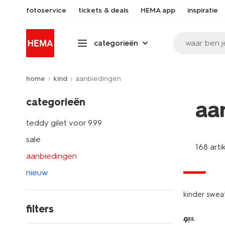
fotoservice
tickets & deals
HEMA app
inspiratie
waar ben j
categorieën
home
kind
aanbiedingen
categorieën
aa
teddy gilet voor 9.99
sale
168 arti
aanbiedingen
sale
nieuw
kinder sweat
filters
9
.
99