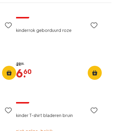
sale
kinderrok geborduurd roze
21
.
99
6
.
60
sale
kinder T-shirt bladeren bruin