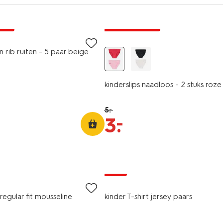
2 stuks
jsd
laag geprijsd
 rib ruiten - 5 paar beige
kinderslips naadloos - 2 stuks roze
5
.
–
–
3
.
sale
regular fit mousseline
kinder T-shirt jersey paars