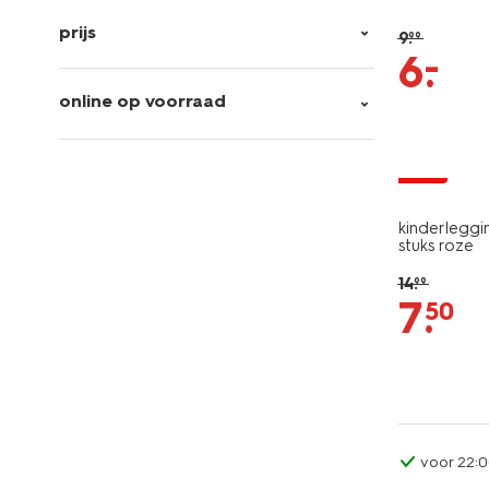
prijs
9
.
99
–
6
.
online op voorraad
sale
kinderleggin
stuks roze
14
.
99
7
.
50
voor 22:0