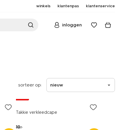
winkels
klantenpas
klantenservice
inloggen
sorteer op:
nieuw
sale
Takkie verkleedcape
10
.
–