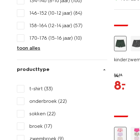
134-140 (8-10 jaar)
(100)
146-152 (10-12 jaar)
(84)
sale
158-164 (12-14 jaar)
(57)
170-176 (15-16 jaar)
(10)
toon alles
kinderzwem
producttype
14
.
29
–
8
.
t-shirt
(33)
onderbroek
(22)
3 stuks
sokken
(22)
sale
broek
(17)
zwembroek
(9)