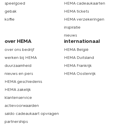
speelgoed
HEMA cadeaukaarten
gebak
HEMA tickets
koffie
HEMA verzekeringen
inspiratie
nieuws
over HEMA
internationaal
over ons bedrijf
HEMA België
werken bij HEMA
HEMA Duitsland
duurzaamheid
HEMA Frankrijk
nieuws en pers
HEMA Oostenrijk
HEMA geschiedenis
HEMA zakelijk
klantenservice
actievoorwaarden
saldo cadeaukaart opvragen
partnerships