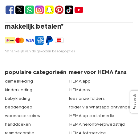
makkelijk betalen*
*afhankelijk van de gekozen bezorgopties
populaire categorieën
meer voor HEMA fans
dameskleding
HEMA app
kinderkleding
HEMA pas
Feedback
babykleding
lees onze folders
beddengoed
folder via Whatsapp ontvangen
woonaccessoires
HEMA op social media
handdoeken
HEMA herontwerpwedstrijd
raamdecoratie
HEMA fotoservice