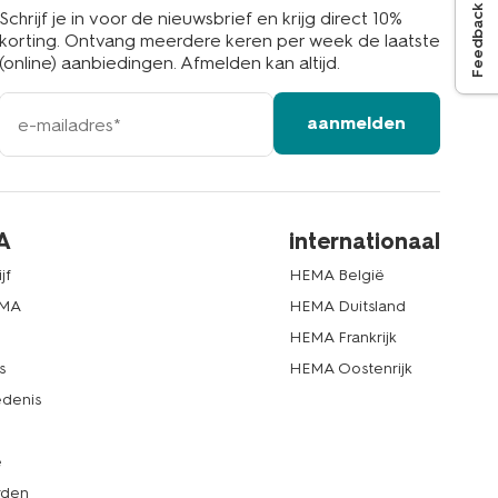
Feedback
Schrijf je in voor de nieuwsbrief en krijg direct 10%
korting. Ontvang meerdere keren per week de laatste
(online) aanbiedingen. Afmelden kan altijd.
e-
aanmelden
mailadres
A
internationaal
jf
HEMA België
EMA
HEMA Duitsland
d
HEMA Frankrijk
s
HEMA Oostenrijk
denis
e
rden