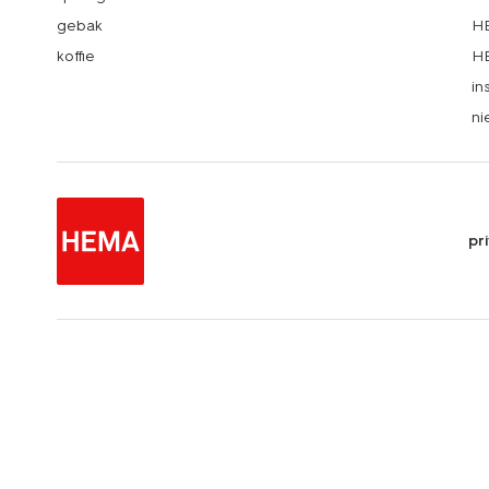
gebak
HE
koffie
HE
in
ni
pr