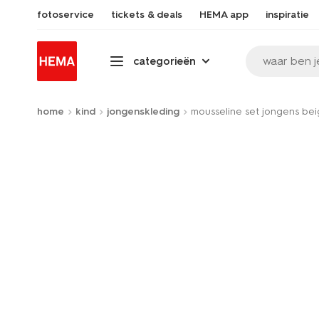
fotoservice
tickets & deals
HEMA app
inspiratie
waar ben j
categorieën
home
kind
jongenskleding
mousseline set jongens be
Product-
set
image