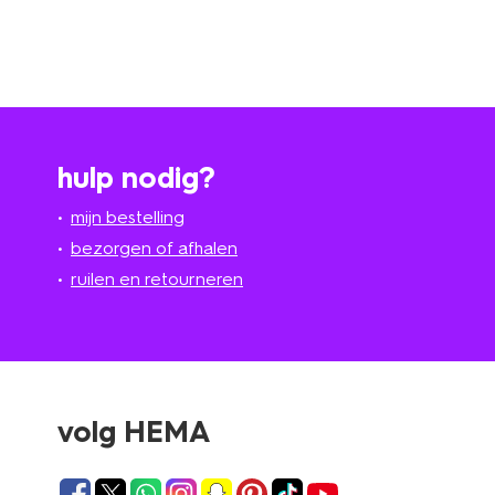
hulp nodig?
mijn bestelling
bezorgen of afhalen
ruilen en retourneren
volg HEMA