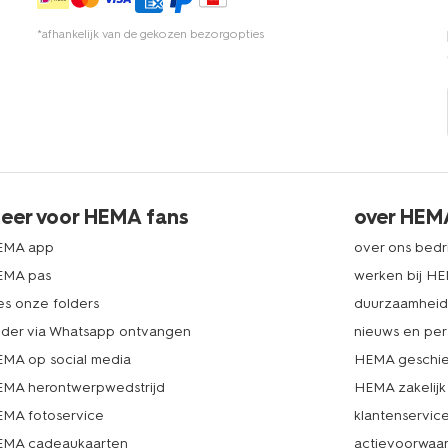
*afhankelijk van de gekozen bezorgopties
eer voor HEMA fans
over HEM
EMA app
over ons bedri
EMA pas
werken bij H
es onze folders
duurzaamhei
lder via Whatsapp ontvangen
nieuws en per
MA op social media
HEMA geschie
MA herontwerpwedstrijd
HEMA zakelijk
MA fotoservice
klantenservic
MA cadeaukaarten
actievoorwaa