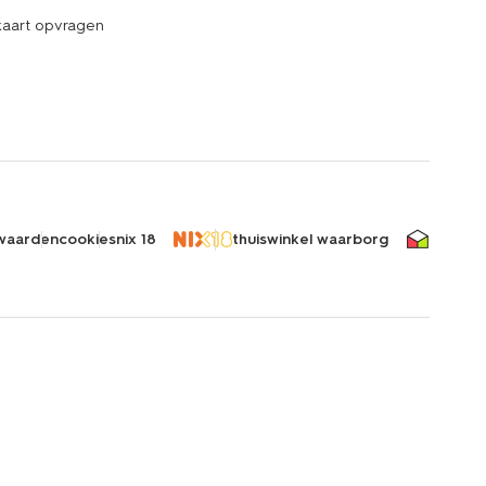
kaart opvragen
waarden
cookies
nix 18
thuiswinkel waarborg