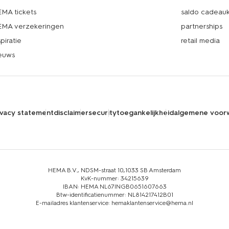
MA tickets
saldo cadeau
MA verzekeringen
partnerships
spiratie
retail media
euws
ivacy statement
disclaimer
security
toegankelijkheid
algemene voor
HEMA B.V., NDSM-straat 10,1033 SB Amsterdam
KvK-nummer: 34215639
IBAN: HEMA NL67INGB0651607663
Btw-identificatienummer: NL814217412B01
E-mailadres klantenservice: hemaklantenservice@hema.nl