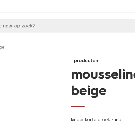
e naar op zoek?
ige
1 producten
mousselin
beige
sale
Products
/kind/jongenskleding/jongens
korte-
kinder korte broek zand
broek-
-
zand-