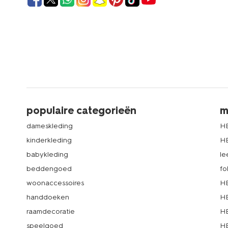
populaire categorieën
m
dameskleding
H
kinderkleding
H
babykleding
le
beddengoed
fo
woonaccessoires
HE
handdoeken
HE
raamdecoratie
HE
speelgoed
HE