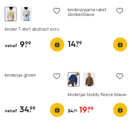
kinderpyjama raket
donkerblauw
kinder T-shirt abstract ecru
14
.
9
.
99
99
vanaf
nieuw
nieuw
kinderjas groen
kinderjas teddy fleece blauw
34
.
19
.
99
99
vanaf
34
.
99
nieuw
nieuw