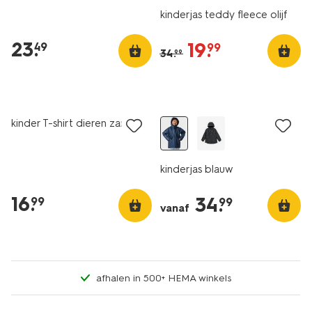
kinderjas teddy fleece olijf
23
.
19
.
49
99
34
.
99
nieuw
nieuw
kinder T-shirt dieren zand
kinderjas blauw
16
.
34
.
99
99
vanaf
afhalen in 500+ HEMA winkels
nieuw
nieuw