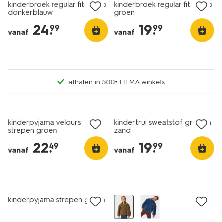
kinderbroek regular fit cargo
kinderbroek regular fit cargo
donkerblauw
groen
24
.
19
.
99
99
vanaf
vanaf
afhalen in 500+ HEMA winkels
nieuw
nieuw
kinderpyjama velours
kindertrui sweatstof grafisch
strepen groen
zand
22
.
19
.
49
99
vanaf
vanaf
nieuw
nieuw
kinderpyjama strepen groen