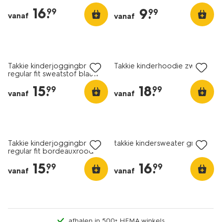
16
.
9
.
99
99
vanaf
vanaf
nieuw
nieuw
Takkie kinderjoggingbroek
Takkie kinderhoodie zwart
regular fit sweatstof blauw
15
.
18
.
99
99
vanaf
vanaf
nieuw
nieuw
Takkie kinderjoggingbroek
takkie kindersweater groen
regular fit bordeauxrood
15
.
16
.
99
99
vanaf
vanaf
afhalen in 500+ HEMA winkels