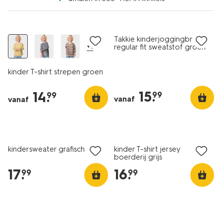
nieuw
nieuw
Takkie kinderjoggingbroek
+1
regular fit sweatstof groen
kinder T-shirt strepen groen
15
.
14
.
99
99
vanaf
vanaf
nieuw
nieuw
kindersweater grafisch geel
kinder T-shirt jersey
boerderij grijs
17
.
16
.
99
99
nieuw
nieuw