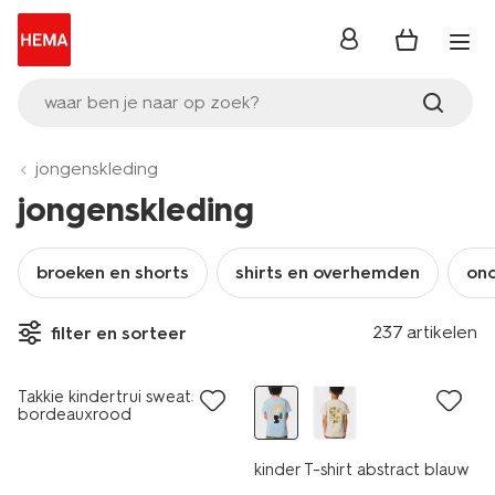
inloggen
waar ben je naar op zoek?
jongenskleding
jongenskleding
broeken en shorts
shirts en overhemden
on
237 artikelen
filter en sorteer
nieuw
nieuw
Takkie kindertrui sweatstof
bordeauxrood
kinder T-shirt abstract blauw