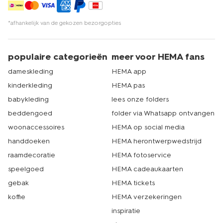
*afhankelijk van de gekozen bezorgopties
populaire categorieën
meer voor HEMA fans
dameskleding
HEMA app
kinderkleding
HEMA pas
babykleding
lees onze folders
beddengoed
folder via Whatsapp ontvangen
woonaccessoires
HEMA op social media
handdoeken
HEMA herontwerpwedstrijd
raamdecoratie
HEMA fotoservice
speelgoed
HEMA cadeaukaarten
gebak
HEMA tickets
koffie
HEMA verzekeringen
inspiratie