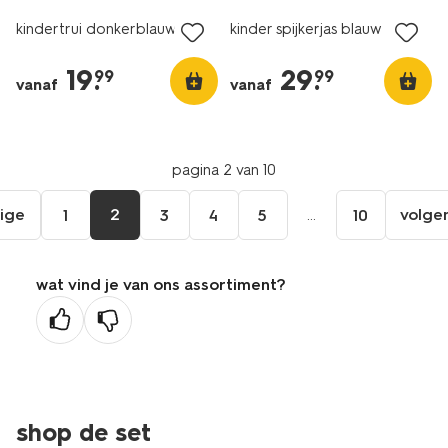
kindertrui donkerblauw
kinder spijkerjas blauw
19
.
29
.
99
99
vanaf
vanaf
pagina 2 van 10
ige
2
...
volge
1
3
4
5
10
ga
aar
de
wat vind je van ons assortiment?
orige
agina
shop de set