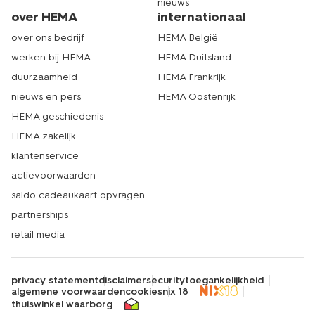
nieuws
over HEMA
internationaal
over ons bedrijf
HEMA België
werken bij HEMA
HEMA Duitsland
duurzaamheid
HEMA Frankrijk
nieuws en pers
HEMA Oostenrijk
HEMA geschiedenis
HEMA zakelijk
klantenservice
actievoorwaarden
saldo cadeaukaart opvragen
partnerships
retail media
privacy statement
disclaimer
security
toegankelijkheid
algemene voorwaarden
cookies
nix 18
thuiswinkel waarborg