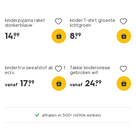
nieuw
nieuw
kinderpyjama raket
kinder T-shirt groente
donkerblauw
lichtgroen
14
.
8
.
99
99
nieuw
nieuw
kindertrui sweatstof abstract
Takkie kinderonesie
ecru
gebroken wit
17
.
24
.
99
99
vanaf
vanaf
afhalen in 500+ HEMA winkels
nieuw
nieuw