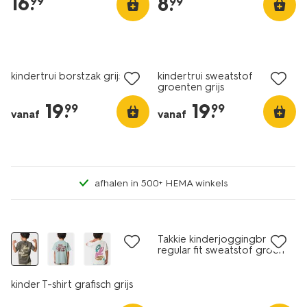
16
.
8
.
99
99
nieuw
nieuw
kindertrui borstzak grijs
kindertrui sweatstof
groenten grijs
19
.
19
.
99
99
vanaf
vanaf
afhalen in 500+ HEMA winkels
nieuw
nieuw
Takkie kinderjoggingbroek
regular fit sweatstof groen
kinder T-shirt grafisch grijs