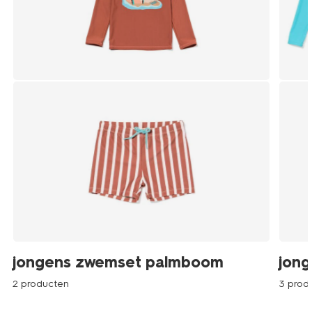
jongens zwemset palmboom
jong
2 producten
3 prod