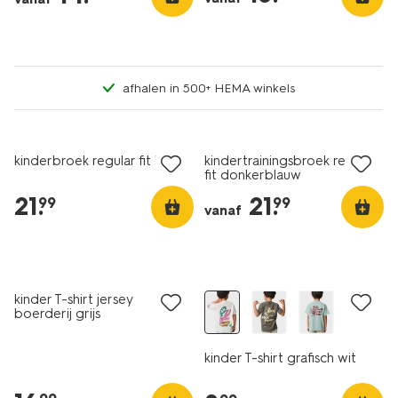
afhalen in 500+ HEMA winkels
nieuw
nieuw
kinderbroek regular fit bruin
kindertrainingsbroek regular
fit donkerblauw
21
.
21
.
99
99
vanaf
nieuw
nieuw
kinder T-shirt jersey
boerderij grijs
kinder T-shirt grafisch wit