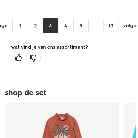
ige
3
...
volge
1
2
4
5
10
ga
aar
de
wat vind je van ons assortiment?
orige
agina
shop de set