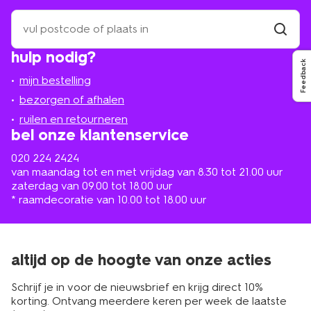
zoek
een
winkel
vind
hulp nodig?
winkel
bij
Feedback
jou
mijn bestelling
in
de
bezorgen of afhalen
buurt
ruilen en retourneren
bel onze klantenservice
020 224 2424
van maandag tot en met vrijdag van 8.30 tot 21.00 uur
zaterdag van 09.00 tot 18.00 uur
* raamdecoratie van 10.00 tot 18.00 uur
altijd op de hoogte van onze acties
Schrijf je in voor de nieuwsbrief en krijg direct 10%
korting. Ontvang meerdere keren per week de laatste