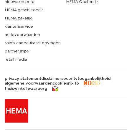
nieuws en pers
HEMA Oostenrijk
HEMA geschiedenis
HEMA zakelijk
klantenservice
actievoorwaarden
saldo cadeaukaart opvragen
partnerships
retail media
privacy statement
disclaimer
security
toegankelijkheid
algemene voorwaarden
cookies
nix 18
thuiswinkel waarborg