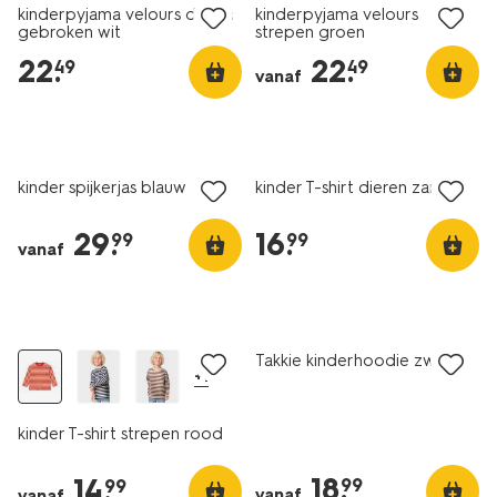
kinderpyjama velours dieren
kinderpyjama velours
gebroken wit
strepen groen
22
.
22
.
49
49
vanaf
nieuw
nieuw
kinder spijkerjas blauw
kinder T-shirt dieren zand
29
.
16
.
99
99
vanaf
nieuw
nieuw
Takkie kinderhoodie zwart
+1
kinder T-shirt strepen rood
18
.
14
.
99
99
vanaf
vanaf