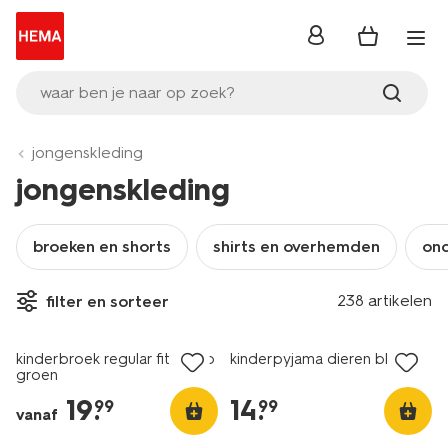
inloggen
waar ben je naar op zoek?
jongenskleding
jongenskleding
broeken en shorts
shirts en overhemden
on
238 artikelen
filter en sorteer
nieuw
nieuw
kinderbroek regular fit cargo
kinderpyjama dieren blauw
groen
19
.
14
.
99
99
vanaf