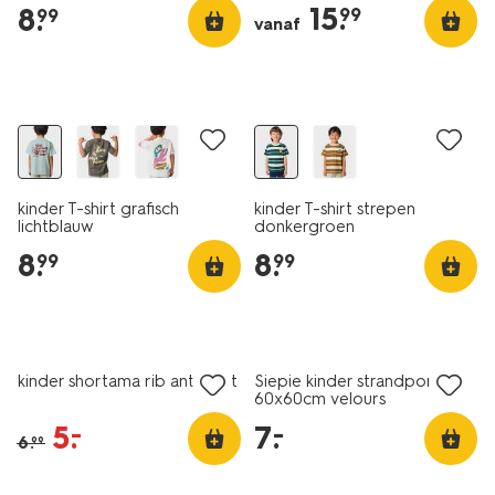
15
.
8
.
99
99
vanaf
nieuw
nieuw
kinder T-shirt grafisch
kinder T-shirt strepen
lichtblauw
donkergroen
8
.
8
.
99
99
nieuw
nieuw
sale
laag geprijsd
kinder shortama rib antraciet
Siepie kinder strandponcho
60x60cm velours
5
.
7
.
–
–
6
.
99