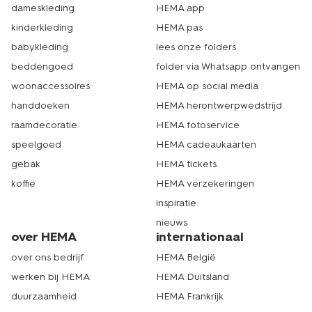
dameskleding
HEMA app
kinderkleding
HEMA pas
babykleding
lees onze folders
beddengoed
folder via Whatsapp ontvangen
woonaccessoires
HEMA op social media
handdoeken
HEMA herontwerpwedstrijd
raamdecoratie
HEMA fotoservice
speelgoed
HEMA cadeaukaarten
gebak
HEMA tickets
koffie
HEMA verzekeringen
inspiratie
nieuws
over HEMA
internationaal
over ons bedrijf
HEMA België
werken bij HEMA
HEMA Duitsland
duurzaamheid
HEMA Frankrijk