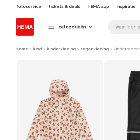
fotoservice
tickets & deals
HEMA app
inspiratie
waar ben j
categorieën
home
kind
kinderkleding
regenkleding
kinderregen
Product-
set
image