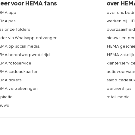
eer voor HEMA fans
over HEM
EMA app
over ons bedri
EMA pas
werken bij H
es onze folders
duurzaamhei
lder via Whatsapp ontvangen
nieuws en per
MA op social media
HEMA geschie
MA herontwerpwedstrijd
HEMA zakelijk
MA fotoservice
klantenservic
MA cadeaukaarten
actievoorwaa
MA tickets
saldo cadeau
MA verzekeringen
partnerships
spiratie
retail media
euws