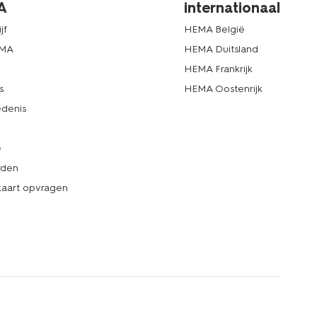
A
internationaal
jf
HEMA België
EMA
HEMA Duitsland
d
HEMA Frankrijk
s
HEMA Oostenrijk
denis
e
rden
kaart opvragen