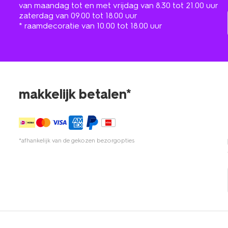
van maandag tot en met vrijdag van 8.30 tot 21.00 uur
zaterdag van 09.00 tot 18.00 uur
* raamdecoratie van 10.00 tot 18.00 uur
makkelijk betalen*
*afhankelijk van de gekozen bezorgopties