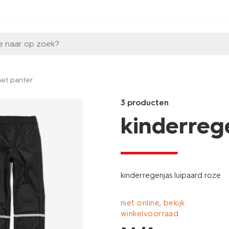
e naar op zoek?
set panter
3 producten
kinderreg
laag geprijsd
Products
/kind/meisjeskleding/meisjes-
schoenen-
kinderregenjas luipaard roze
sloffen-
slippers/kinderregenlaars-
luipaard-
niet online, bekijk
multi-
winkelvoorraad
18460330MULTI.html