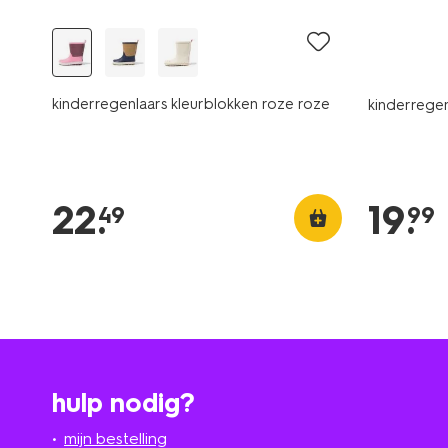
kinderregenlaars kleurblokken roze roze
kinderregen
22
.
19
.
49
99
hulp nodig?
mijn bestelling