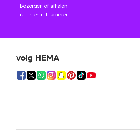
bezorgen of afhalen
ruilen en retourneren
volg HEMA