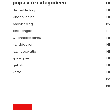
populaire categorieën
m
dameskleding
H
kinderkleding
H
babykleding
le
beddengoed
fo
woonaccessoires
HE
handdoeken
HE
raamdecoratie
HE
speelgoed
HE
gebak
HE
koffie
HE
in
ni