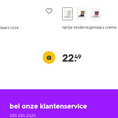
nijntje kinderregenlaars creme
laars roze
22
.
49
bel onze klantenservice
020 224 2424