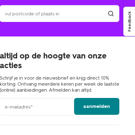
zoek
Feedback
een
winkel
vind
winkel
bij
jou
in
de
buurt
altijd op de hoogte van onze
acties
Schrijf je in voor de nieuwsbrief en krijg direct 10%
korting. Ontvang meerdere keren per week de laatste
(online) aanbiedingen. Afmelden kan altijd.
e-
aanmelden
mailadres