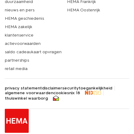
duurzaamheid
HEMA Frankrijk
nieuws en pers
HEMA Oostenrijk
HEMA geschiedenis
HEMA zakelijk
klantenservice
actievoorwaarden
saldo cadeaukaart opvragen
partnerships
retail media
privacy statement
disclaimer
security
toegankelijkheid
algemene voorwaarden
cookies
nix 18
thuiswinkel waarborg