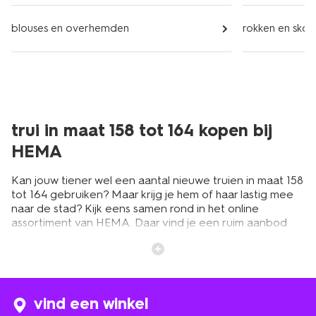
blouses en overhemden
rokken en skor
trui in maat 158 tot 164 kopen bij
HEMA
Kan jouw tiener wel een aantal nieuwe truien in maat 158
tot 164 gebruiken? Maar krijg je hem of haar lastig mee
naar de stad? Kijk eens samen rond in het online
assortiment van HEMA. Daar vind je een ruim aanbod
aan truien in maat 158 tot 164: de grootste maat
kinderkleding in onze collectie. Van stoere modellen met
capuchon tot hippe gebreide truien in leuke kleurtjes.
Bestel alles handig online voor een zacht HEMA-prijsje.
Dat scheelt jullie weer een ritje naar de winkel!
vind een winkel