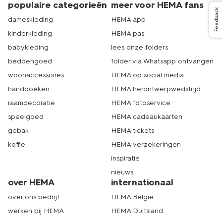
populaire categorieën
meer voor HEMA fans
Feedback
dameskleding
HEMA app
kinderkleding
HEMA pas
babykleding
lees onze folders
beddengoed
folder via Whatsapp ontvangen
woonaccessoires
HEMA op social media
handdoeken
HEMA herontwerpwedstrijd
raamdecoratie
HEMA fotoservice
speelgoed
HEMA cadeaukaarten
gebak
HEMA tickets
koffie
HEMA verzekeringen
inspiratie
nieuws
over HEMA
internationaal
over ons bedrijf
HEMA België
werken bij HEMA
HEMA Duitsland