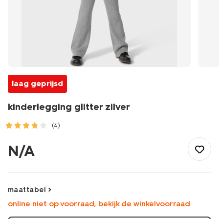
laag geprijsd
kinderlegging glitter zilver
(4)
/kind/meisjeskleding/broeken/kinderlegging-
glitter-
N/A
zilver-
30832929SILVER.html
maattabel
online niet op voorraad, bekijk de winkelvoorraad