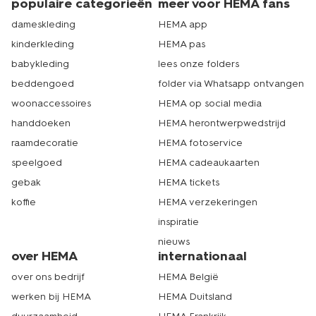
populaire categorieën
meer voor HEMA fans
dameskleding
HEMA app
kinderkleding
HEMA pas
babykleding
lees onze folders
beddengoed
folder via Whatsapp ontvangen
woonaccessoires
HEMA op social media
handdoeken
HEMA herontwerpwedstrijd
raamdecoratie
HEMA fotoservice
speelgoed
HEMA cadeaukaarten
gebak
HEMA tickets
koffie
HEMA verzekeringen
inspiratie
nieuws
over HEMA
internationaal
over ons bedrijf
HEMA België
werken bij HEMA
HEMA Duitsland