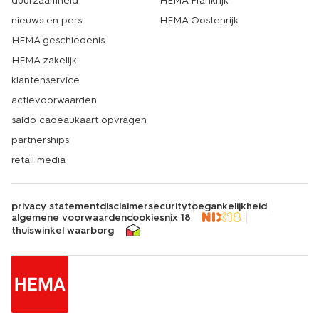
duurzaamheid
HEMA Frankrijk
nieuws en pers
HEMA Oostenrijk
HEMA geschiedenis
HEMA zakelijk
klantenservice
actievoorwaarden
saldo cadeaukaart opvragen
partnerships
retail media
privacy statement
disclaimer
security
toegankelijkheid
algemene voorwaarden
cookies
nix 18
thuiswinkel waarborg