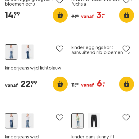
bloemen ecru
fuchsia
14
.
3
.
–
99
9
.
vanaf
99
sale
kinderleggings kort
aansluitend rib bloemen - 2
stuks lichtgeel
kinderjeans wijd lichtblauw
6
.
–
22
.
99
11
.
vanaf
vanaf
99
kinderjeans wijd
kinderjeans skinny fit