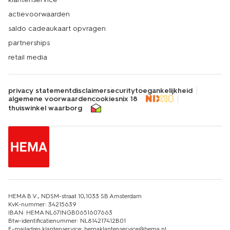
actievoorwaarden
saldo cadeaukaart opvragen
partnerships
retail media
privacy statement
disclaimer
security
toegankelijkheid
algemene voorwaarden
cookies
nix 18
thuiswinkel waarborg
HEMA B.V., NDSM-straat 10,1033 SB Amsterdam
KvK-nummer: 34215639
IBAN: HEMA NL67INGB0651607663
Btw-identificatienummer: NL814217412B01
E-mailadres klantenservice: hemaklantenservice@hema.nl