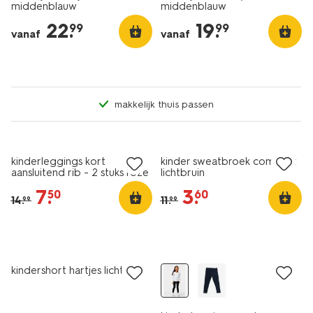
middenblauw
middenblauw
22
.
19
.
99
99
vanaf
vanaf
makkelijk thuis passen
sale
sale
kinderleggings kort
kinder sweatbroek comfy fit
aansluitend rib - 2 stuks roze
lichtbruin
7
.
3
.
50
60
14
.
11
.
99
99
sale
kindershort hartjes lichtgeel