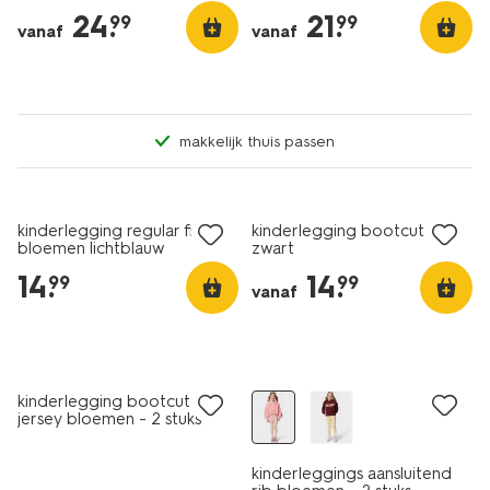
24
.
21
.
99
99
vanaf
vanaf
makkelijk thuis passen
nieuw
nieuw
kinderlegging regular fit rib
kinderlegging bootcut rib
bloemen lichtblauw
zwart
14
.
14
.
99
99
vanaf
nieuw
nieuw
kinderlegging bootcut rib
jersey bloemen - 2 stuks
beige
kinderleggings aansluitend