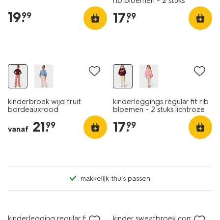
rib bloemen - 2 stuks
bordeauxrood
19
.
17
.
99
99
nieuw
nieuw
kinderbroek wijd fruit
kinderleggings regular fit rib
bordeauxrood
bloemen - 2 stuks lichtroze
21
.
17
.
99
99
vanaf
makkelijk thuis passen
nieuw
sale
kinderlegging regular fit rib
kinder sweatbroek comfy fit