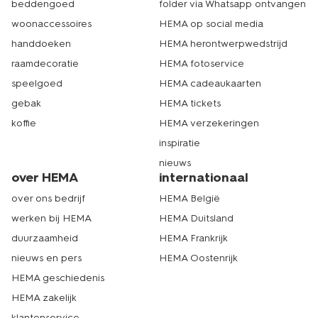
beddengoed
folder via Whatsapp ontvangen
woonaccessoires
HEMA op social media
handdoeken
HEMA herontwerpwedstrijd
raamdecoratie
HEMA fotoservice
speelgoed
HEMA cadeaukaarten
gebak
HEMA tickets
koffie
HEMA verzekeringen
inspiratie
nieuws
over HEMA
internationaal
over ons bedrijf
HEMA België
werken bij HEMA
HEMA Duitsland
duurzaamheid
HEMA Frankrijk
nieuws en pers
HEMA Oostenrijk
HEMA geschiedenis
HEMA zakelijk
klantenservice