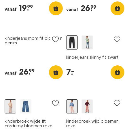
19
.
26
.
99
99
vanaf
vanaf
nieuw
nieuw
laag geprijsd
kinderjeans mom fit bloemen
denim
kinderjeans skinny fit zwart
26
.
7
.
–
99
vanaf
nieuw
nieuw
kinderbroek wijde fit
kinderbroek wijd bloemen
corduroy bloemen roze
roze