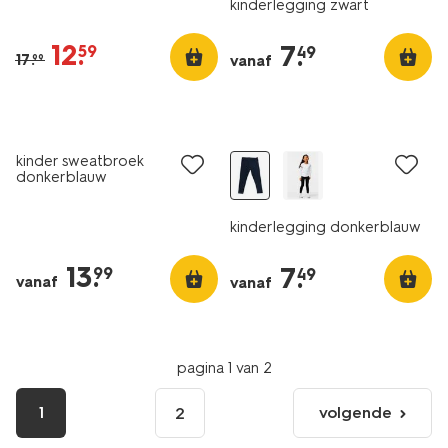
kinderlegging zwart
12
.
7
.
59
49
17
.
vanaf
99
kinder sweatbroek
donkerblauw
kinderlegging donkerblauw
13
.
7
.
99
49
vanaf
vanaf
pagina 1 van 2
1
volgende
2
volgende
pagina