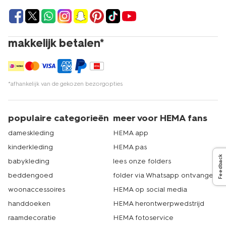
makkelijk betalen*
*afhankelijk van de gekozen bezorgopties
populaire categorieën
meer voor HEMA fans
dameskleding
HEMA app
kinderkleding
HEMA pas
Feedback
babykleding
lees onze folders
beddengoed
folder via Whatsapp ontvangen
woonaccessoires
HEMA op social media
handdoeken
HEMA herontwerpwedstrijd
raamdecoratie
HEMA fotoservice