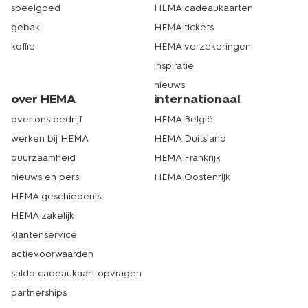
speelgoed
HEMA cadeaukaarten
gebak
HEMA tickets
koffie
HEMA verzekeringen
inspiratie
nieuws
over HEMA
internationaal
over ons bedrijf
HEMA België
werken bij HEMA
HEMA Duitsland
duurzaamheid
HEMA Frankrijk
nieuws en pers
HEMA Oostenrijk
HEMA geschiedenis
HEMA zakelijk
klantenservice
actievoorwaarden
saldo cadeaukaart opvragen
partnerships