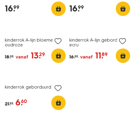
16
.
16
.
99
99
sale
sale
kinderrok A-lijn bloemen
kinderrok A-lijn geborduurd
oudroze
ecru
13
.
11
.
29
89
18
.
vanaf
16
.
vanaf
99
99
sale
kinderrok geborduurd roze
6
.
60
21
.
99