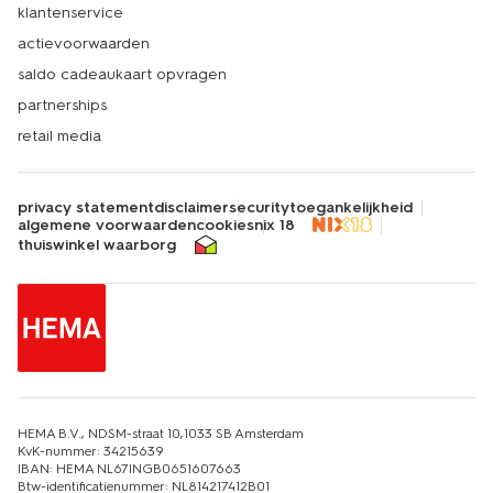
klantenservice
actievoorwaarden
saldo cadeaukaart opvragen
partnerships
retail media
privacy statement
disclaimer
security
toegankelijkheid
algemene voorwaarden
cookies
nix 18
thuiswinkel waarborg
HEMA B.V., NDSM-straat 10,1033 SB Amsterdam
KvK-nummer: 34215639
IBAN: HEMA NL67INGB0651607663
Btw-identificatienummer: NL814217412B01