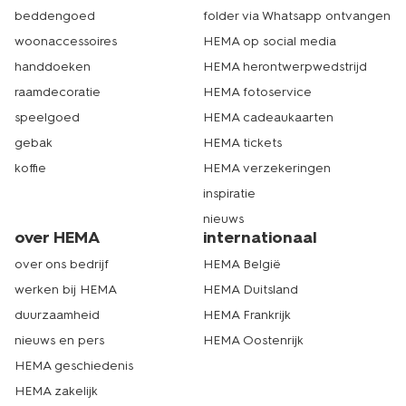
beddengoed
folder via Whatsapp ontvangen
woonaccessoires
HEMA op social media
handdoeken
HEMA herontwerpwedstrijd
raamdecoratie
HEMA fotoservice
speelgoed
HEMA cadeaukaarten
gebak
HEMA tickets
koffie
HEMA verzekeringen
inspiratie
nieuws
over HEMA
internationaal
over ons bedrijf
HEMA België
werken bij HEMA
HEMA Duitsland
duurzaamheid
HEMA Frankrijk
nieuws en pers
HEMA Oostenrijk
HEMA geschiedenis
HEMA zakelijk