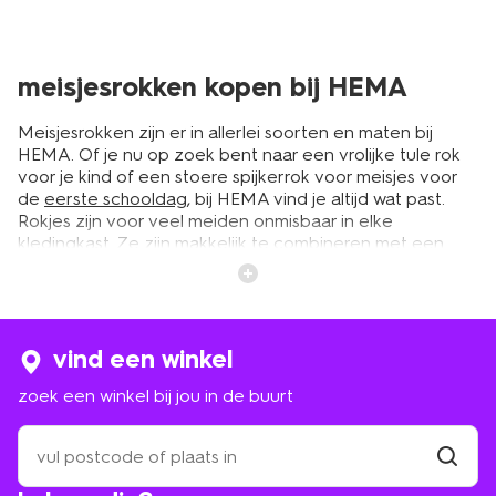
meisjesrokken kopen bij HEMA
Meisjesrokken zijn er in allerlei soorten en maten bij
HEMA. Of je nu op zoek bent naar een vrolijke tule rok
voor je kind of een stoere spijkerrok voor meisjes voor
de
eerste schooldag
, bij HEMA vind je altijd wat past.
Rokjes zijn voor veel meiden onmisbaar in elke
kledingkast. Ze zijn makkelijk te combineren met een
leuke trui of een basic shirt. Bij HEMA vind je
meisjesrokken in verschillende lengtes en kleuren. Zo
draagt je dochter altijd iets waar ze zich fijn in voelt. Bij
HEMA shop je kinderrokjes die comfortabel zitten en
van goede kwaliteit zijn, geschikt voor elke gelegenheid.
vind een winkel
Of het nu voor school is, een verjaardag of een dagje
zoek een winkel bij jou in de buurt
thuis. Ontdek hier alle rokken voor kinderen en vind de
perfecte match.
zoek
een
winkel
vind
meidenrokjes combineren met