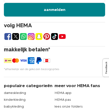
meisjesrokken online bestellen of in
aanmelden
de winkel kopen
Ben je op zoek naar meisjesrokken? Bestel dan
volg HEMA
gemakkelijk online op hema.nl of loop even binnen in
een winkel bij jou in de buurt. HEMA heeft meer dan 500
winkels in Nederland. Er zit dus altijd een winkel bij jou in
de buurt. Bekijk rustig thuis het assortiment of laat je
dochter zelf een keuze maken in de winkel. Dat is echt
makkelijk betalen*
HEMA.
Feedback
*afhankelijk van de gekozen bezorgopties
populaire categorieën
meer voor HEMA fans
dameskleding
HEMA app
kinderkleding
HEMA pas
babykleding
lees onze folders