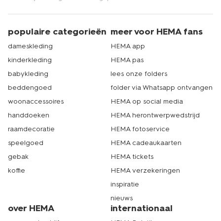
populaire categorieën
meer voor HEMA fans
dameskleding
HEMA app
kinderkleding
HEMA pas
babykleding
lees onze folders
beddengoed
folder via Whatsapp ontvangen
woonaccessoires
HEMA op social media
handdoeken
HEMA herontwerpwedstrijd
raamdecoratie
HEMA fotoservice
speelgoed
HEMA cadeaukaarten
gebak
HEMA tickets
koffie
HEMA verzekeringen
inspiratie
nieuws
over HEMA
internationaal