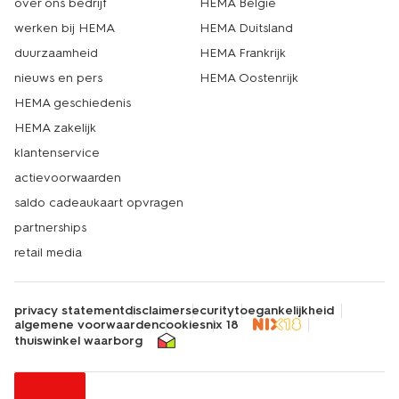
over ons bedrijf
HEMA België
werken bij HEMA
HEMA Duitsland
duurzaamheid
HEMA Frankrijk
nieuws en pers
HEMA Oostenrijk
HEMA geschiedenis
HEMA zakelijk
klantenservice
actievoorwaarden
saldo cadeaukaart opvragen
partnerships
retail media
privacy statement
disclaimer
security
toegankelijkheid
algemene voorwaarden
cookies
nix 18
thuiswinkel waarborg