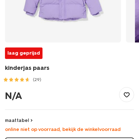
laag geprijsd
kinderjas paars
(29)
/kind/meisjeskleding/meisjes-
jassen/kinderjas-
N/A
-
paars-
30825359PURPLE.html
maattabel
online niet op voorraad, bekijk de winkelvoorraad