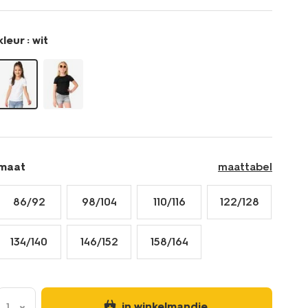
t-
shirts-
biologisch-
kleur :
wit
katoen-
-
-2-
stuks-
wit-
30835729WHITE.html
maat
maattabel
86/92
98/104
110/116
122/128
134/140
146/152
158/164
in winkelmandje
1