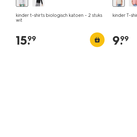
kinder t-shirts biologisch katoen - 2 stuks
kinder T-shi
wit
15
.
9
.
99
99