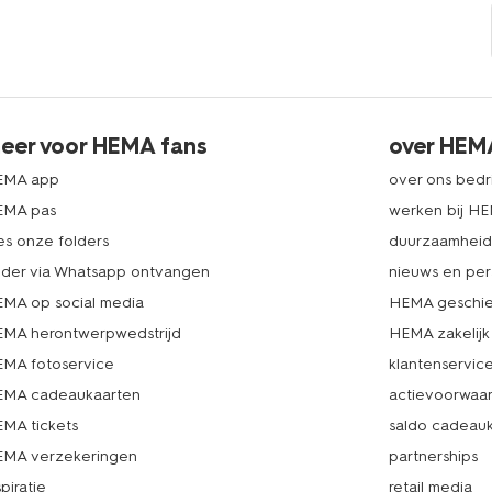
eer voor HEMA fans
over HEM
EMA app
over ons bedri
EMA pas
werken bij H
es onze folders
duurzaamhei
lder via Whatsapp ontvangen
nieuws en per
MA op social media
HEMA geschie
MA herontwerpwedstrijd
HEMA zakelijk
MA fotoservice
klantenservic
MA cadeaukaarten
actievoorwaa
MA tickets
saldo cadeau
MA verzekeringen
partnerships
spiratie
retail media