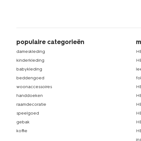
populaire categorieën
m
dameskleding
H
kinderkleding
H
babykleding
le
beddengoed
fo
woonaccessoires
HE
handdoeken
HE
raamdecoratie
HE
speelgoed
HE
gebak
HE
koffie
HE
in