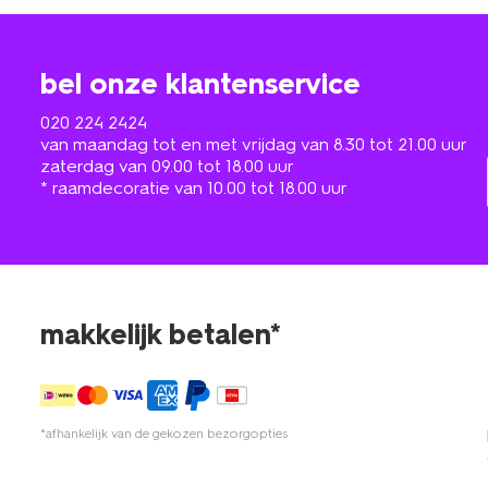
bel onze klantenservice
020 224 2424
van maandag tot en met vrijdag van 8.30 tot 21.00 uur
zaterdag van 09.00 tot 18.00 uur
* raamdecoratie van 10.00 tot 18.00 uur
makkelijk betalen*
*afhankelijk van de gekozen bezorgopties