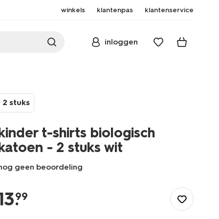
winkels
klantenpas
klantenservice
inloggen
2 stuks
kinder t-shirts biologisch
katoen - 2 stuks wit
nog geen beoordeling
/kind/meisjeskleding/meisjes-
tops-
13
.
99
shirts-
blouses/kinder-