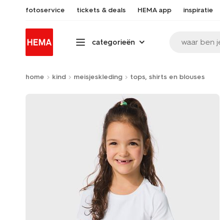
fotoservice
tickets & deals
HEMA app
inspiratie
waar ben j
categorieën
home
kind
meisjeskleding
tops, shirts en blouses