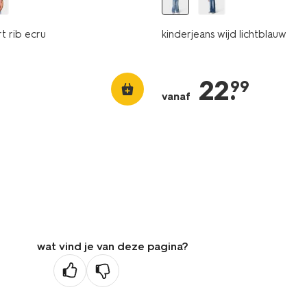
rt rib ecru
kinderjeans wijd lichtblauw
22
.
99
vanaf
wat vind je van deze pagina?