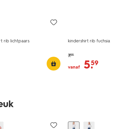
sale
rt rib lichtpaars
kindershirt rib fuchsia
7
.
99
5
.
59
vanaf
leuk