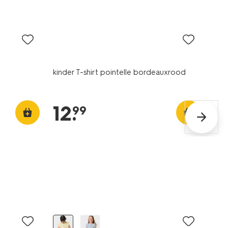
nieuw
kinder T-shirt pointelle bordeauxrood
12
.
99
nieuw