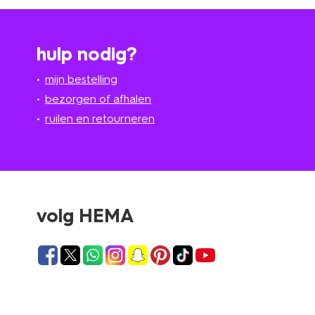
hulp nodig?
mijn bestelling
bezorgen of afhalen
ruilen en retourneren
volg HEMA