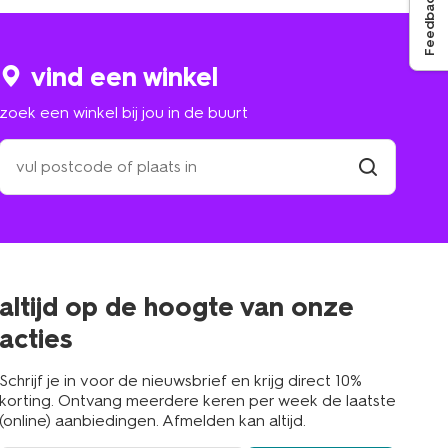
Feedback
vind een winkel
zoek een winkel bij jou in de buurt
zoek
een
winkel
vind
winkel
bij
jou
in
de
buurt
altijd op de hoogte van onze
acties
Schrijf je in voor de nieuwsbrief en krijg direct 10%
korting. Ontvang meerdere keren per week de laatste
(online) aanbiedingen. Afmelden kan altijd.