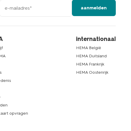
e-
aanmelden
mailadres
A
internationaal
jf
HEMA België
EMA
HEMA Duitsland
d
HEMA Frankrijk
s
HEMA Oostenrijk
denis
e
rden
kaart opvragen