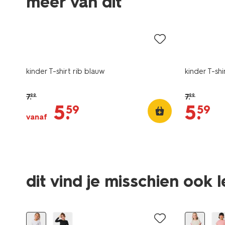
meer van dit
sale
sale
kinder T-shirt rib blauw
kinder T-shi
7
.
7
.
99
99
5
.
5
.
59
59
vanaf
dit vind je misschien ook 
2 stuks
nieuw