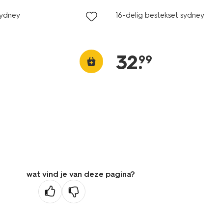
Sydney
16-delig bestekset sydney
32
.
99
wat vind je van deze pagina?