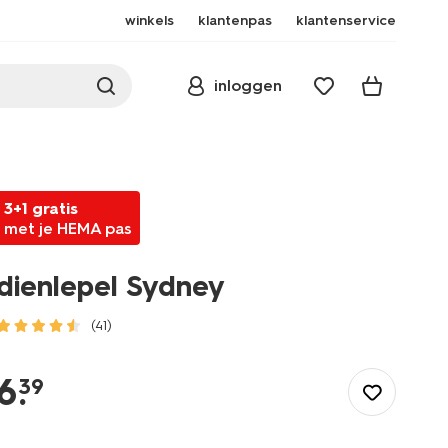
winkels
klantenpas
klantenservice
inloggen
3+1 gratis
met je HEMA pas
dienlepel Sydney
(41)
/koken-
tafelen/bestek/lepels/dienlepel-
6
.
39
sydney-
9905111.html