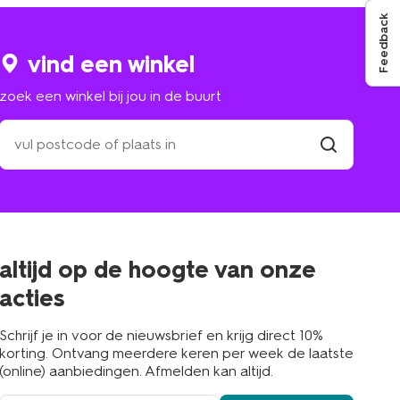
Feedback
vind een winkel
zoek een winkel bij jou in de buurt
zoek
een
winkel
vind
winkel
bij
jou
in
de
buurt
altijd op de hoogte van onze
acties
Schrijf je in voor de nieuwsbrief en krijg direct 10%
korting. Ontvang meerdere keren per week de laatste
(online) aanbiedingen. Afmelden kan altijd.