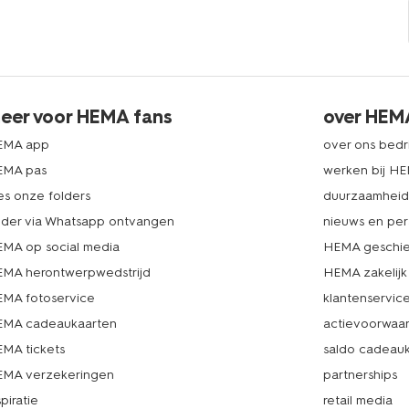
eer voor HEMA fans
over HEM
EMA app
over ons bedri
EMA pas
werken bij H
es onze folders
duurzaamhei
lder via Whatsapp ontvangen
nieuws en per
MA op social media
HEMA geschie
MA herontwerpwedstrijd
HEMA zakelijk
MA fotoservice
klantenservic
MA cadeaukaarten
actievoorwaa
MA tickets
saldo cadeau
MA verzekeringen
partnerships
spiratie
retail media