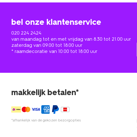
bel onze klantenservice
020 224 2424
van maandag tot en met vrijdag van 8.30 tot 21.00 uur
zaterdag van 09.00 tot 18.00 uur
* raamdecoratie van 10.00 tot 18.00 uur
makkelijk betalen*
*afhankelijk van de gekozen bezorgopties