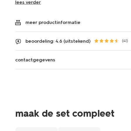
lees verder
meer productinformatie
beoordeling: 4.6 (uitstekend)
(41)
contactgegevens
maak de set compleet
3+1 gratis
met je HE