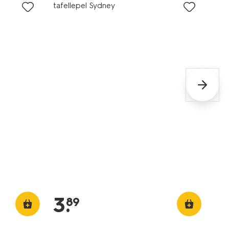
tafellepel Sydney
3
.
89