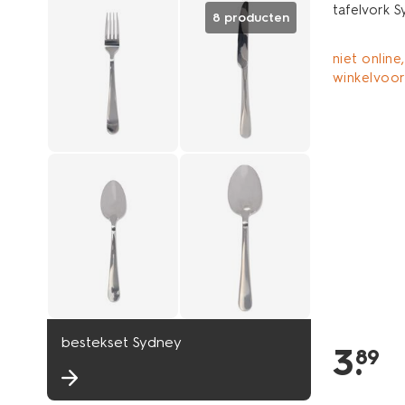
tafelvork 
8 producten
niet online,
winkelvoo
bestekset Sydney
3
.
89