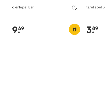
dienlepel Bari
tafellepel 
9
.
3
.
49
89