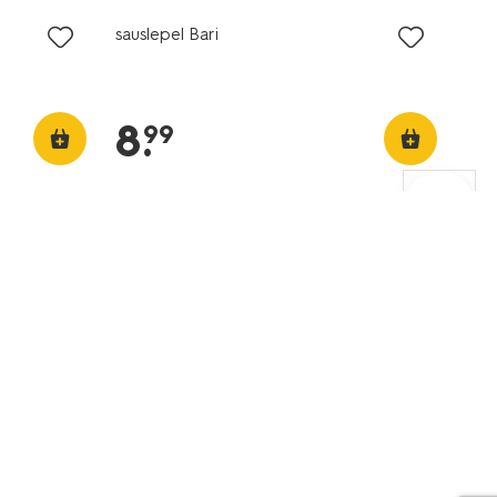
sauslepel Bari
8
.
99