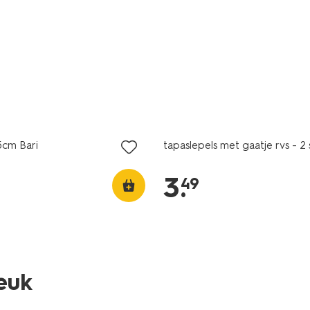
MA pas
5cm Bari
tapaslepels met gaatje rvs - 2 
3
.
49
leuk
MA pas