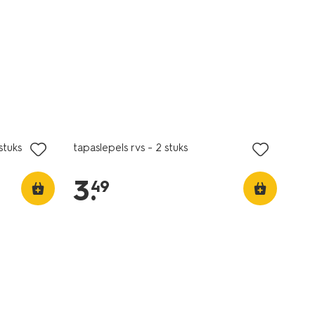
stuks
tapaslepels rvs - 2 stuks
3
.
49
3+1 gratis
met je HEMA pas