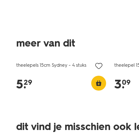
meer van dit
3+1 gratis
3+1 gratis
met je HEMA pas
met je HE
theelepels 15cm Sydney - 4 stuks
theelepel 1
5
.
3
.
29
09
dit vind je misschien ook 
3+1 gratis
3+1 gratis
met je HEMA pas
met je HE