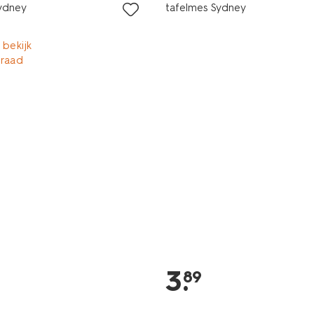
Sydney
tafelmes Sydney
 bekijk
rraad
3
.
89