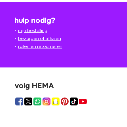
hulp nodig?
mijn bestelling
bezorgen of afhalen
ruilen en retourneren
volg HEMA