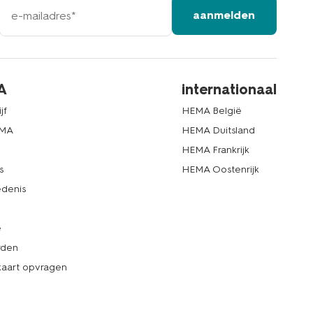
e-
aanmelden
mailadres
A
internationaal
jf
HEMA België
EMA
HEMA Duitsland
d
HEMA Frankrijk
s
HEMA Oostenrijk
denis
e
rden
kaart opvragen