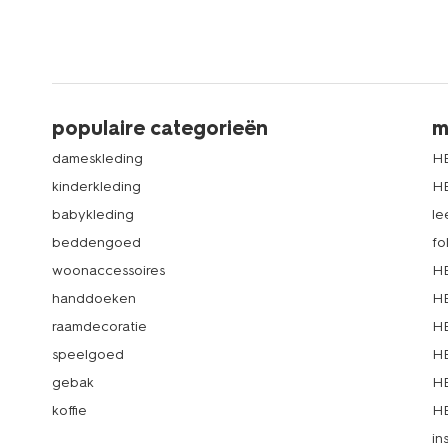
populaire categorieën
m
dameskleding
H
kinderkleding
H
babykleding
le
beddengoed
fo
woonaccessoires
HE
handdoeken
HE
raamdecoratie
HE
speelgoed
HE
gebak
HE
koffie
HE
in