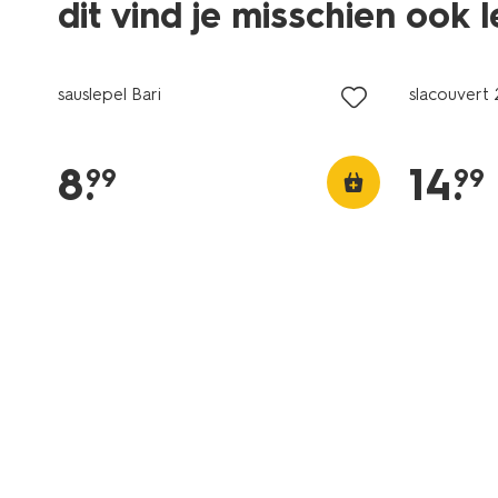
dit vind je misschien ook 
3+1 gratis
3+1 gratis
met je HEMA pas
met je HE
sauslepel Bari
slacouvert 
8
.
14
.
99
99