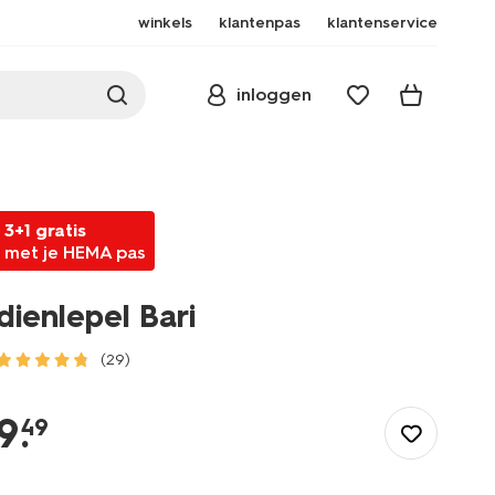
winkels
klantenpas
klantenservice
inloggen
3+1 gratis
met je HEMA pas
dienlepel Bari
(29)
/koken-
tafelen/bestek/opscheplepels/dienlepel-
9
.
49
bari-
9904413.html