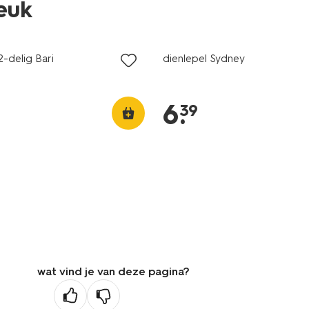
leuk
3+1 gratis
MA pas
met je HEMA pas
2-delig Bari
dienlepel Sydney
6
.
39
wat vind je van deze pagina?