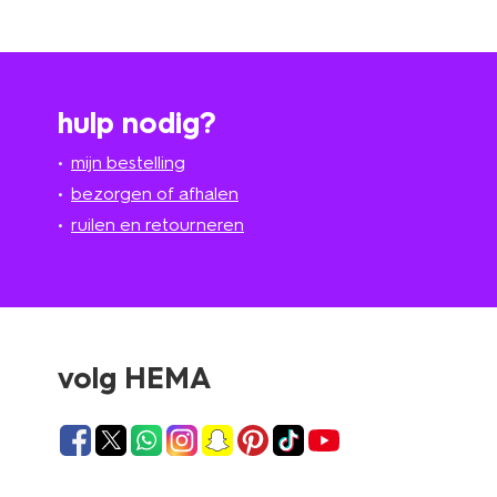
hulp nodig?
mijn bestelling
bezorgen of afhalen
ruilen en retourneren
volg HEMA