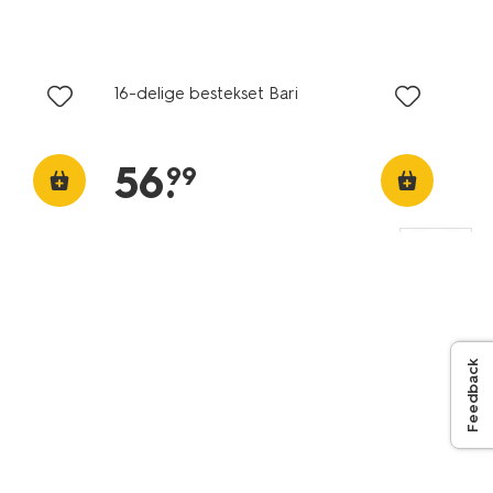
16-delige bestekset Bari
56
.
99
Feedback