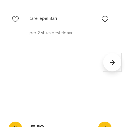
met je HEMA pas
tafellepel Bari
per 2 stuks bestelbaar