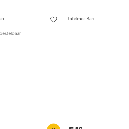
MA pas
met je HEMA pas
ari
tafelmes Bari
 bestelbaar