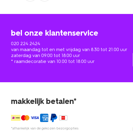
bel onze klantenservice
020 224 2424
van maandag tot en met vrijdag van 8.30 tot 21.00 uur
zaterdag van 09.00 tot 18.00 uur
* raamdecoratie van 10.00 tot 18.00 uur
makkelijk betalen*
*afhankelijk van de gekozen bezorgopties