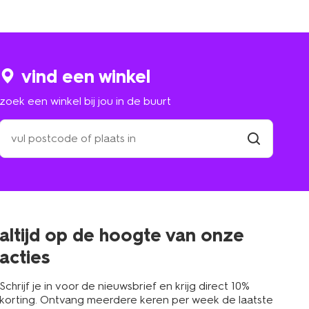
vind een winkel
zoek een winkel bij jou in de buurt
zoek
een
winkel
vind
winkel
bij
jou
in
de
buurt
altijd op de hoogte van onze
acties
Schrijf je in voor de nieuwsbrief en krijg direct 10%
korting. Ontvang meerdere keren per week de laatste