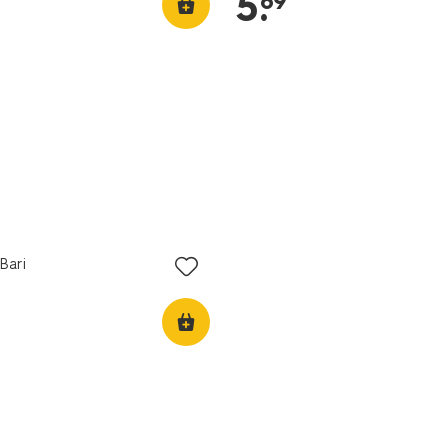
5
.
89
MA pas
Bari