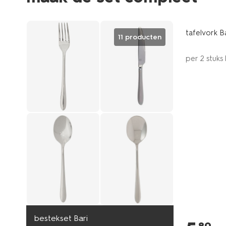
met je HE
tafelvork B
11 producten
per 2 stuks
bestekset Bari