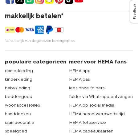
Feedback
makkelijk betalen*
*afhankelijk van de gekozen bezorgopties
populaire categorieën
meer voor HEMA fans
dameskleding
HEMA app
kinderkleding
HEMA pas
babykleding
lees onze folders
beddengoed
folder via Whatsapp ontvangen
woonaccessoires
HEMA op social media
handdoeken
HEMA herontwerpwedstrijd
raamdecoratie
HEMA fotoservice
speelgoed
HEMA cadeaukaarten