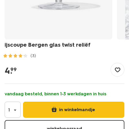
ijscoupe Bergen glas twist reliëf
(3)
/koken-
tafelen/glaswerk/coupes/ijscoupe-
4
.
99
bergen-
glas-
twist-
relief-
vandaag besteld, binnen 1-3 werkdagen in huis
9401156.html
in winkelmandje
1
winkelvoorraad