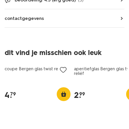
(3)
contactgegevens
dit vind je misschien ook leuk
coupe Bergen glas twist reliëf
aperitiefglas Bergen glas tw
reliëf
4
.
2
.
79
99