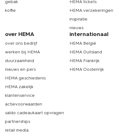
gebak
HEMA tickets
koffie
HEMA verzekeringen
inspiratie
nieuws
over HEMA
internationaal
over ons bedrijf
HEMA België
werken bij HEMA
HEMA Duitsland
duurzaamheid
HEMA Frankrijk
nieuws en pers
HEMA Oostenrijk
HEMA geschiedenis
HEMA zakelijk
klantenservice
actievoorwaarden
saldo cadeaukaart opvragen
partnerships
retail media