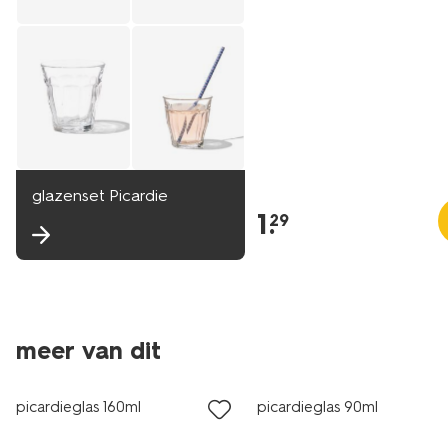
glazenset Picardie
1
.
29
meer van dit
picardieglas 160ml
picardieglas 90ml