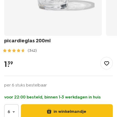
picardieglas 200ml
(342)
/koken-
tafelen/glaswerk/picardieglas-
1
.
39
200ml-
9423100.html
per 6 stuks bestelbaar
voor 22:00 besteld, binnen 1-3 werkdagen in huis
in winkelmandje
6