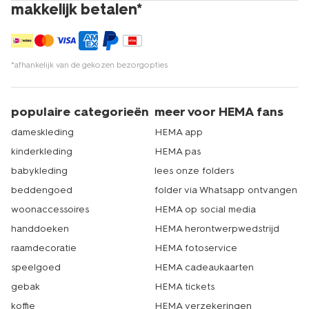
makkelijk betalen*
*afhankelijk van de gekozen bezorgopties
populaire categorieën
meer voor HEMA fans
dameskleding
HEMA app
kinderkleding
HEMA pas
babykleding
lees onze folders
beddengoed
folder via Whatsapp ontvangen
woonaccessoires
HEMA op social media
handdoeken
HEMA herontwerpwedstrijd
raamdecoratie
HEMA fotoservice
speelgoed
HEMA cadeaukaarten
gebak
HEMA tickets
koffie
HEMA verzekeringen