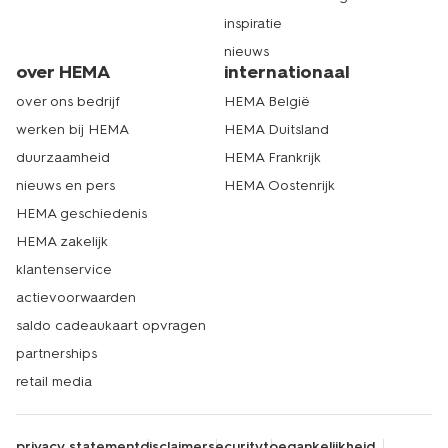
inspiratie
nieuws
over HEMA
internationaal
over ons bedrijf
HEMA België
werken bij HEMA
HEMA Duitsland
duurzaamheid
HEMA Frankrijk
nieuws en pers
HEMA Oostenrijk
HEMA geschiedenis
HEMA zakelijk
klantenservice
actievoorwaarden
saldo cadeaukaart opvragen
partnerships
retail media
privacy statement
disclaimer
security
toegankelijkheid