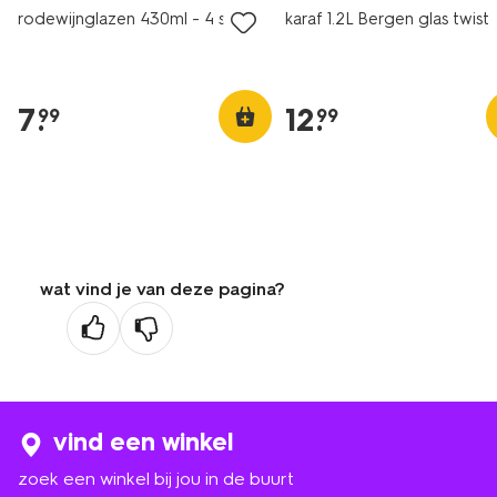
rodewijnglazen 430ml - 4 stuks
karaf 1.2L Bergen glas twist 
7
.
12
.
99
99
wat vind je van deze pagina?
vind een winkel
zoek een winkel bij jou in de buurt