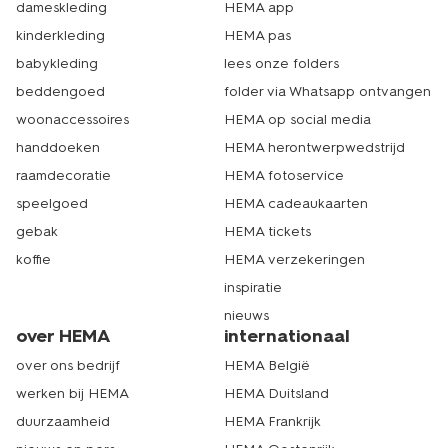
dameskleding
HEMA app
kinderkleding
HEMA pas
babykleding
lees onze folders
beddengoed
folder via Whatsapp ontvangen
woonaccessoires
HEMA op social media
handdoeken
HEMA herontwerpwedstrijd
raamdecoratie
HEMA fotoservice
speelgoed
HEMA cadeaukaarten
gebak
HEMA tickets
koffie
HEMA verzekeringen
inspiratie
nieuws
over HEMA
internationaal
over ons bedrijf
HEMA België
werken bij HEMA
HEMA Duitsland
duurzaamheid
HEMA Frankrijk