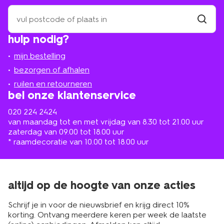
zoek
een
winkel
vind
hulp nodig?
winkel
bij
jou
mijn bestelling
in
de
bezorgen of afhalen
buurt
ruilen en retourneren
bel onze klantenservice
020 224 2424
van maandag tot en met vrijdag van 8.30 tot 21.00 uur
zaterdag van 09.00 tot 18.00 uur
* raamdecoratie van 10.00 tot 18.00 uur
altijd op de hoogte van onze acties
Schrijf je in voor de nieuwsbrief en krijg direct 10%
korting. Ontvang meerdere keren per week de laatste