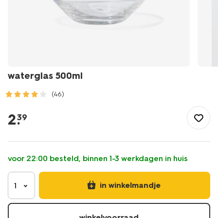
waterglas 500ml
(46)
/koken-
tafelen/glaswerk/waterglazen/waterglas-
2
.
39
500ml-
9401110.html
voor 22:00 besteld, binnen 1-3 werkdagen in huis
in winkelmandje
1
winkelvoorraad