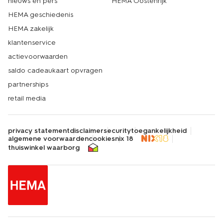
nieuws en pers
HEMA Oostenrijk
HEMA geschiedenis
HEMA zakelijk
klantenservice
actievoorwaarden
saldo cadeaukaart opvragen
partnerships
retail media
privacy statement
disclaimer
security
toegankelijkheid
algemene voorwaarden
cookies
nix 18
thuiswinkel waarborg