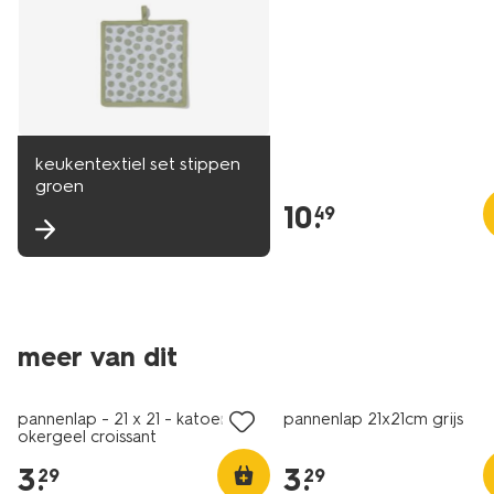
keukentextiel set stippen
groen
10
.
49
meer van dit
pannenlap - 21 x 21 - katoen -
pannenlap 21x21cm grijs
okergeel croissant
3
.
3
.
29
29