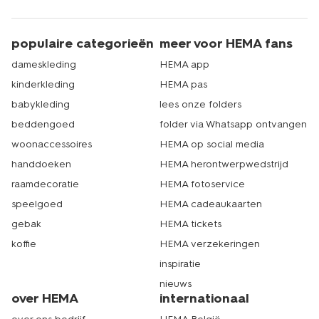
populaire categorieën
meer voor HEMA fans
dameskleding
HEMA app
kinderkleding
HEMA pas
babykleding
lees onze folders
beddengoed
folder via Whatsapp ontvangen
woonaccessoires
HEMA op social media
handdoeken
HEMA herontwerpwedstrijd
raamdecoratie
HEMA fotoservice
speelgoed
HEMA cadeaukaarten
gebak
HEMA tickets
koffie
HEMA verzekeringen
inspiratie
nieuws
over HEMA
internationaal