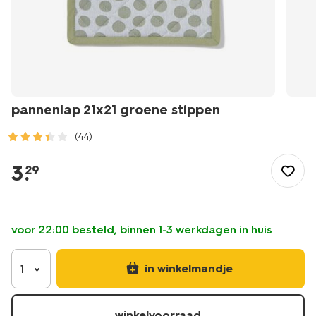
pannenlap 21x21 groene stippen
(44)
/koken-
tafelen/keukentextiel-
3
.
29
tafeltextiel/pannenlappen/pannenlap-
21x21-
groene-
stippen-
voor 22:00 besteld, binnen 1-3 werkdagen in huis
5400144.html
in winkelmandje
1
winkelvoorraad