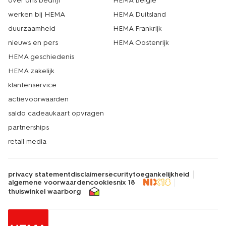
over ons bedrijf
HEMA België
werken bij HEMA
HEMA Duitsland
duurzaamheid
HEMA Frankrijk
nieuws en pers
HEMA Oostenrijk
HEMA geschiedenis
HEMA zakelijk
klantenservice
actievoorwaarden
saldo cadeaukaart opvragen
partnerships
retail media
privacy statement
disclaimer
security
toegankelijkheid
algemene voorwaarden
cookies
nix 18
thuiswinkel waarborg