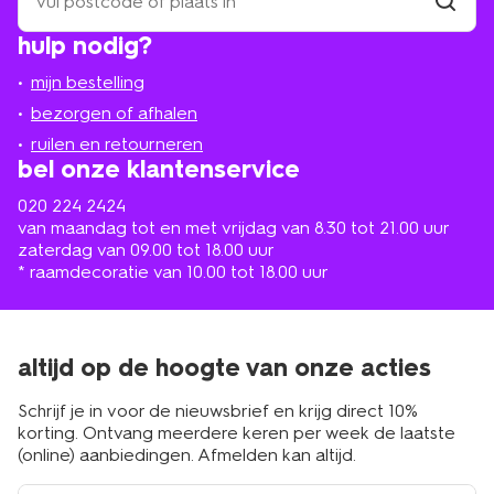
een
winkel
vind
hulp nodig?
winkel
bij
jou
mijn bestelling
in
de
bezorgen of afhalen
buurt
ruilen en retourneren
bel onze klantenservice
020 224 2424
van maandag tot en met vrijdag van 8.30 tot 21.00 uur
zaterdag van 09.00 tot 18.00 uur
* raamdecoratie van 10.00 tot 18.00 uur
altijd op de hoogte van onze acties
Schrijf je in voor de nieuwsbrief en krijg direct 10%
korting. Ontvang meerdere keren per week de laatste
(online) aanbiedingen. Afmelden kan altijd.
e-