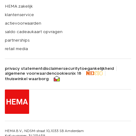
HEMA zakelijk
klantenservice
actievoorwaarden
saldo cadeaukaart opvragen
partnerships
retail media
privacy statement
disclaimer
security
toegankelijkheid
algemene voorwaarden
cookies
nix 18
thuiswinkel waarborg
HEMA B.V., NDSM-straat 10,1033 SB Amsterdam
KvK-nummer: 34215639