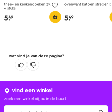
thee- en keukendoeken zwart -
ovenwant katoen strepen 
4 stuks
5
.
5
.
49
49
wat vind je van deze pagina?
vind een winkel
zoek een winkel bij jou in de buurt
zoek