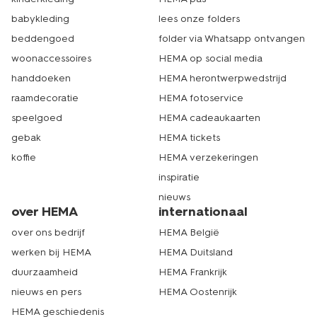
babykleding
lees onze folders
beddengoed
folder via Whatsapp ontvangen
woonaccessoires
HEMA op social media
handdoeken
HEMA herontwerpwedstrijd
raamdecoratie
HEMA fotoservice
speelgoed
HEMA cadeaukaarten
gebak
HEMA tickets
koffie
HEMA verzekeringen
inspiratie
nieuws
over HEMA
internationaal
over ons bedrijf
HEMA België
werken bij HEMA
HEMA Duitsland
duurzaamheid
HEMA Frankrijk
nieuws en pers
HEMA Oostenrijk
HEMA geschiedenis