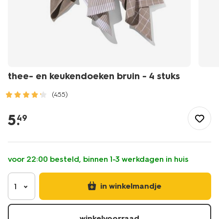
thee- en keukendoeken bruin - 4 stuks
(455)
/koken-
tafelen/keukentextiel-
5
.
49
tafeltextiel/theedoeken-
keukendoeken/sets/thee-
-
en-
voor 22:00 besteld, binnen 1-3 werkdagen in huis
keukendoeken-
bruin-
-
in winkelmandje
1
-4-
stuks-
5440264.html
winkelvoorraad