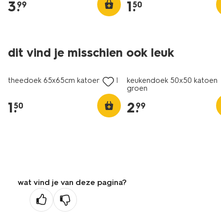
3
.
1
.
99
50
dit vind je misschien ook leuk
laag geprijsd
theedoek 65x65cm katoen geel
keukendoek 50x50 katoen
groen
1
.
2
.
50
99
wat vind je van deze pagina?