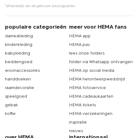
*afhankelijk van de gekozen bezorgopties
populaire categorieën
meer voor HEMA fans
dameskleding
HEMA app
kinderkleding
HEMA pas
babykleding
lees onze folders
beddengoed
folder via Whatsapp ontvangen
woonaccessoires
HEMA op social media
handdoeken
HEMA herontwerpwedstrijd
raamdecoratie
HEMA fotoservice
speelgoed
HEMA cadeaukaarten
gebak
HEMA tickets
koffie
HEMA verzekeringen
inspiratie
nieuws
over HEMA
internationaal