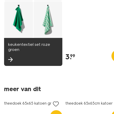
keukentextiel set roze
groen
3
.
99
meer van dit
laag geprijsd
theedoek 65x65 katoen groen
theedoek 65x65cm katoen