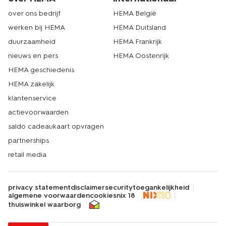
over ons bedrijf
HEMA België
werken bij HEMA
HEMA Duitsland
duurzaamheid
HEMA Frankrijk
nieuws en pers
HEMA Oostenrijk
HEMA geschiedenis
HEMA zakelijk
klantenservice
actievoorwaarden
saldo cadeaukaart opvragen
partnerships
retail media
privacy statement
disclaimer
security
toegankelijkheid
algemene voorwaarden
cookies
nix 18
thuiswinkel waarborg