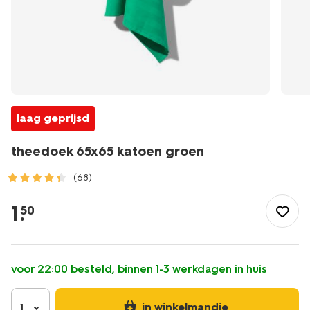
laag geprijsd
theedoek 65x65 katoen groen
(68)
/koken-
tafelen/keukentextiel-
1
.
50
tafeltextiel/theedoeken-
keukendoeken/theedoeken/theedoek-
65x65-
katoen-
voor 22:00 besteld, binnen 1-3 werkdagen in huis
groen-
5450037.html
in winkelmandje
1