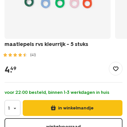
maatlepels rvs kleurrijk - 5 stuks
(41)
/koken-
tafelen/koken/keukengerei/spatels/maatlepels-
4
.
49
rvs-
kleurrijk-
-
-5-
voor 22:00 besteld, binnen 1-3 werkdagen in huis
stuks-
80840054.html
in winkelmandje
1
winkelvoorraad