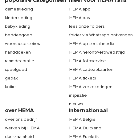
populaire categorieën
meer voor HEMA fans
dameskleding
HEMA app
kinderkleding
HEMA pas
babykleding
lees onze folders
beddengoed
folder via Whatsapp ontvangen
woonaccessoires
HEMA op social media
handdoeken
HEMA herontwerpwedstrijd
raamdecoratie
HEMA fotoservice
speelgoed
HEMA cadeaukaarten
gebak
HEMA tickets
koffie
HEMA verzekeringen
inspiratie
nieuws
over HEMA
internationaal
over ons bedrijf
HEMA België
werken bij HEMA
HEMA Duitsland
duurzaamheid
HEMA Frankrijk