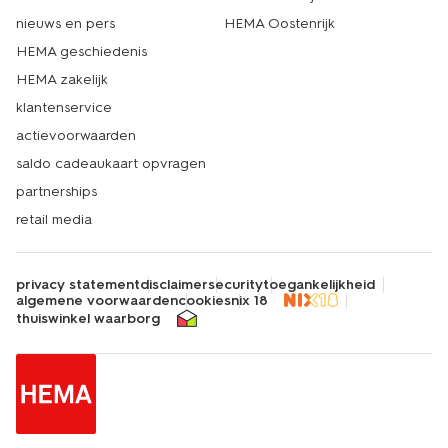
nieuws en pers
HEMA Oostenrijk
HEMA geschiedenis
HEMA zakelijk
klantenservice
actievoorwaarden
saldo cadeaukaart opvragen
partnerships
retail media
privacy statement
disclaimer
security
toegankelijkheid
algemene voorwaarden
cookies
nix 18
thuiswinkel waarborg