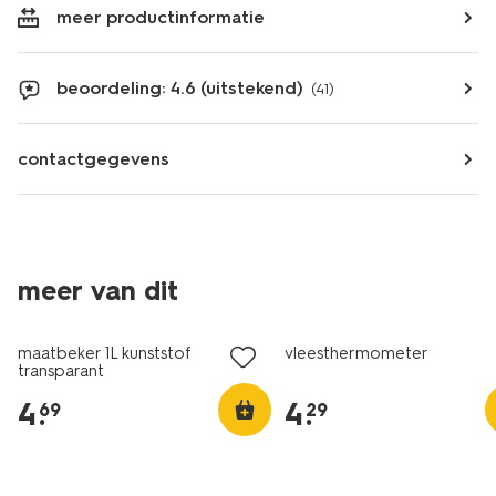
meer productinformatie
beoordeling: 4.6 (uitstekend)
(41)
contactgegevens
meer van dit
maatbeker 1L kunststof
vleesthermometer
transparant
4
.
4
.
69
29