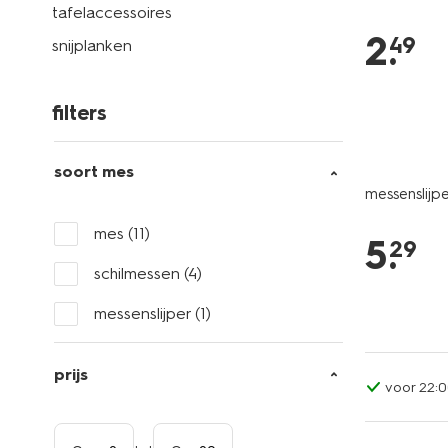
tafelaccessoires
2
.
49
snijplanken
filters
soort mes
messenslijp
mes
(11)
5
.
29
schilmessen
(4)
messenslijper
(1)
prijs
voor 22:0