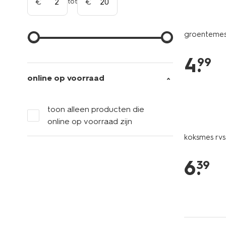
tot
groentemes
4
.
99
online op voorraad
toon alleen producten die
online op voorraad zijn
koksmes rvs
6
.
39