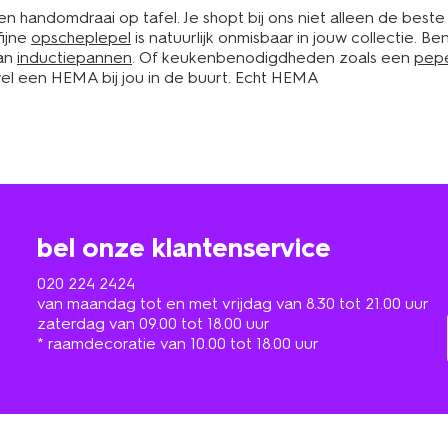
 handomdraai op tafel. Je shopt bij ons niet alleen de beste
fijne
opscheplepel
is natuurlijk onmisbaar in jouw collectie. 
aan
inductiepannen
. Of keukenbenodigdheden zoals een
pepe
d wel een HEMA bij jou in de buurt. Echt HEMA
bel onze klantenservice
020 224 2424
van maandag tot en met vrijdag van 8.30 tot 21.00 uur
zaterdag van 09.00 tot 18.00 uur
* raamdecoratie van 10.00 tot 18.00 uur