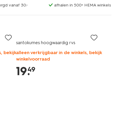
orgd vanaf 30.-
afhalen in 500+ HEMA winkels
santokumes hoogwaardig rvs
, bekijk
alleen verkrijgbaar in de winkels, bekijk
winkelvoorraad
19
.
49