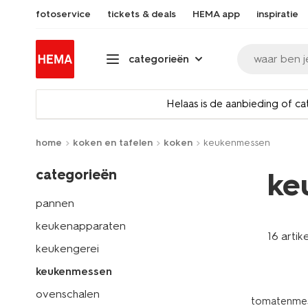
fotoservice
tickets & deals
HEMA app
inspiratie
waar ben j
categorieën
Helaas is de aanbieding of ca
home
koken en tafelen
koken
keukenmessen
categorieën
ke
pannen
keukenapparaten
16 artik
keukengerei
keukenmessen
ovenschalen
tomatenmesj