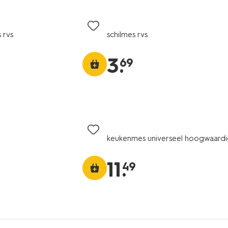
 rvs
schilmes rvs
3
.
69
keukenmes universeel hoogwaardi
11
.
49