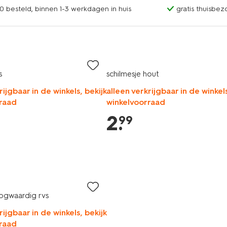
0 besteld, binnen 1-3 werkdagen in huis
gratis thuisbez
s
schilmesje hout
rijgbaar in de winkels, bekijk
alleen verkrijgbaar in de winkels
raad
winkelvoorraad
2
.
99
ogwaardig rvs
rijgbaar in de winkels, bekijk
raad