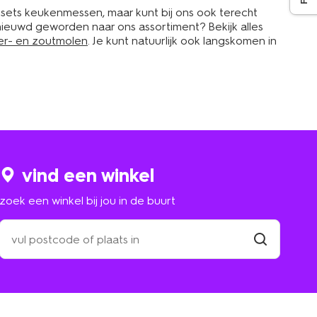
 sets keukenmessen, maar kunt bij ons ook terecht
Benieuwd geworden naar ons assortiment? Bekijk alles
r- en zoutmolen
. Je kunt natuurlijk ook langskomen in
vind een winkel
zoek een winkel bij jou in de buurt
zoek
een
winkel
vind
winkel
bij
jou
in
de