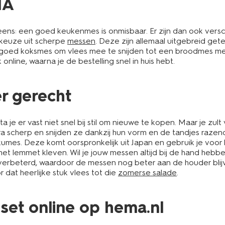
MA
 eens: een goed keukenmes is onmisbaar. Er zijn dan ook vers
 keuze uit scherpe
messen
. Deze zijn allemaal uitgebreid gete
oed koksmes om vlees mee te snijden tot een broodmes met e
line, waarna je de bestelling snel in huis hebt.
r gerecht
 je er vast niet snel bij stil om nieuwe te kopen. Maar je zult
 scherp en snijden ze dankzij hun vorm en de tandjes razend
umes. Deze komt oorspronkelijk uit Japan en gebruik je voor h
n het lemmet kleven. Wil je jouw messen altijd bij de hand he
rbeterd, waardoor de messen nog beter aan de houder blijve
 dat heerlijke stuk vlees tot die
zomerse salade
.
et online op hema.nl