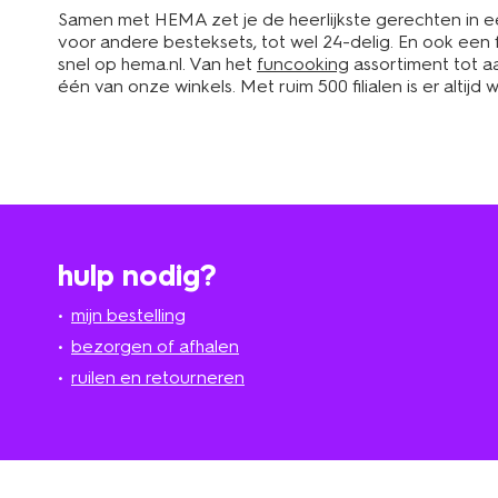
Samen met HEMA zet je de heerlijkste gerechten in een
voor andere besteksets, tot wel 24-delig. En ook een 
snel op hema.nl. Van het
funcooking
assortiment tot 
één van onze winkels. Met ruim 500 filialen is er altij
hulp nodig?
mijn bestelling
bezorgen of afhalen
ruilen en retourneren