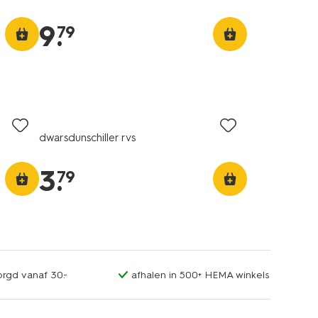
9
.
79
dwarsdunschiller rvs
3
.
79
orgd vanaf 30.-
afhalen in 500+ HEMA winkels