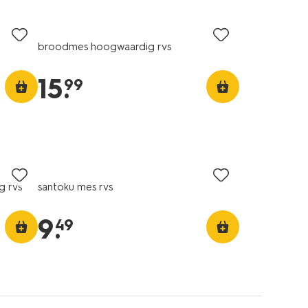
broodmes hoogwaardig rvs
15
.
99
g rvs
santoku mes rvs
9
.
49