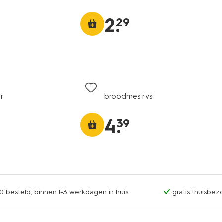
2
.
29
er
broodmes rvs
4
.
39
0 besteld, binnen 1-3 werkdagen in huis
gratis thuisbez