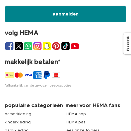
aanmelden
volg HEMA
Feedback
makkelijk betalen*
*afhankelijk van de gekozen bezorgopties
populaire categorieën
meer voor HEMA fans
dameskleding
HEMA app
kinderkleding
HEMA pas
babykleding
lees onze folders