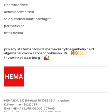
klantenservice
actievoorwaarden
saldo cadeaukaart opvragen
partnerships
retail media
privacy statement
disclaimer
security
toegankelijkheid
algemene voorwaarden
cookies
nix 18
thuiswinkel waarborg
HEMA B.V., NDSM-straat 10,1033 SB Amsterdam
KvK-nummer: 34215639
IBAN: HEMA NL67INGB0651607663