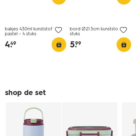
-
-4-
stuks-
80650229.html
bakjes 430ml kunststof
bord Ø21.5cm kunststof - 4
pastel - 4 stuks
stuks
4
.
5
.
49
99
shop de set