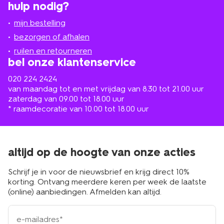
hulp nodig?
winkel
bij
jou
mijn bestelling
in
de
bezorgen of afhalen
buurt
ruilen en retourneren
bel onze klantenservice
020 224 2424
van maandag tot en met vrijdag van 8.30 tot 21.00 uur
zaterdag van 09.00 tot 18.00 uur
* raamdecoratie van 10.00 tot 18.00 uur
altijd op de hoogte van onze acties
Schrijf je in voor de nieuwsbrief en krijg direct 10%
korting. Ontvang meerdere keren per week de laatste
(online) aanbiedingen. Afmelden kan altijd.
e-
mailadres