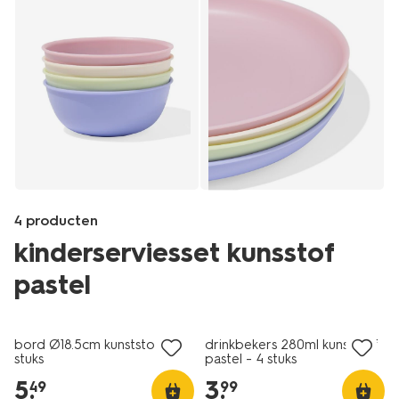
4 producten
kinderserviesset kunsstof
pastel
Products
/buiten-
bord Ø18.5cm kunststof - 4
drinkbekers 280ml kunststof
onderweg/kamperen/campingservies/bord-
stuks
pastel - 4 stuks
21.5cm-
5
.
3
.
49
99
kunststof-