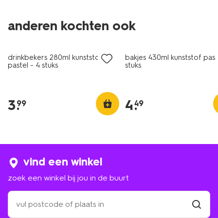
anderen kochten ook
drinkbekers 280ml kunststof
bakjes 430ml kunststof past
pastel - 4 stuks
stuks
3
.
4
.
99
49
vind een winkel
zoek een winkel bij jou in de buurt
zoek
een
winkel
vind