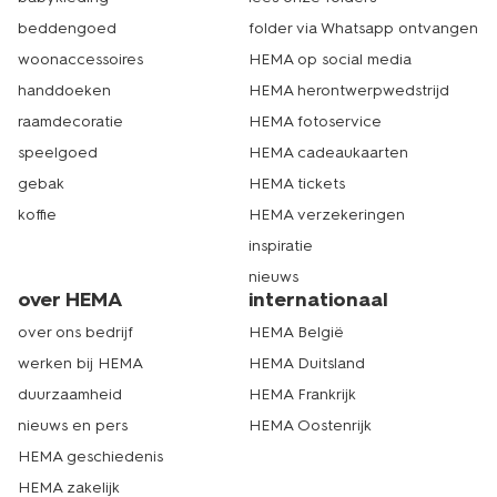
beddengoed
folder via Whatsapp ontvangen
woonaccessoires
HEMA op social media
handdoeken
HEMA herontwerpwedstrijd
raamdecoratie
HEMA fotoservice
speelgoed
HEMA cadeaukaarten
gebak
HEMA tickets
koffie
HEMA verzekeringen
inspiratie
nieuws
over HEMA
internationaal
over ons bedrijf
HEMA België
werken bij HEMA
HEMA Duitsland
duurzaamheid
HEMA Frankrijk
nieuws en pers
HEMA Oostenrijk
HEMA geschiedenis
HEMA zakelijk