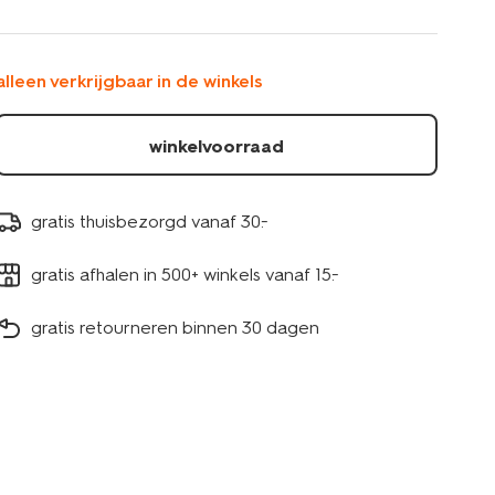
-1.50-
-
-2-
alleen verkrijgbaar in de winkels
stuks-
11973222.html
winkelvoorraad
gratis thuisbezorgd vanaf 30.-
gratis afhalen in 500+ winkels vanaf 15.-
gratis retourneren binnen 30 dagen