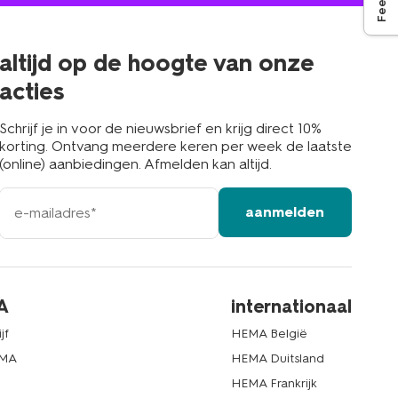
in
de
buurt
altijd op de hoogte van onze
acties
Schrijf je in voor de nieuwsbrief en krijg direct 10%
korting. Ontvang meerdere keren per week de laatste
(online) aanbiedingen. Afmelden kan altijd.
e-
aanmelden
mailadres
A
internationaal
jf
HEMA België
EMA
HEMA Duitsland
d
HEMA Frankrijk