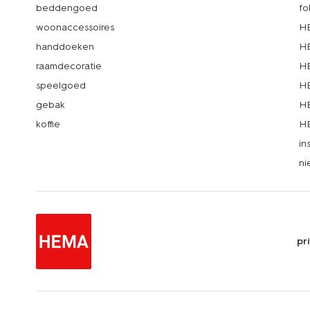
beddengoed
fo
woonaccessoires
HE
handdoeken
HE
raamdecoratie
HE
speelgoed
HE
gebak
HE
koffie
HE
in
ni
pr