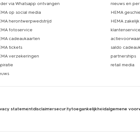
lder via Whatsapp ontvangen
nieuws en per
MA op social media
HEMA geschie
MA herontwerpwedstrijd
HEMA zakelijk
MA fotoservice
klantenservic
MA cadeaukaarten
actievoorwaa
MA tickets
saldo cadeau
MA verzekeringen
partnerships
spiratie
retail media
euws
ivacy statement
disclaimer
security
toegankelijkheid
algemene voor