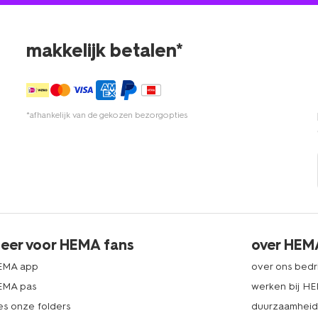
makkelijk betalen*
*afhankelijk van de gekozen bezorgopties
eer voor HEMA fans
over HEM
EMA app
over ons bedri
EMA pas
werken bij H
es onze folders
duurzaamhei