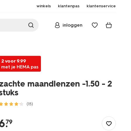
winkels
klantenpas
klantenservice
inloggen
2 voor 9.99
met je HEMA pas
zachte maandlenzen -1.50 - 2
stuks
(15)
/mooi-
gezond/gezondheid/brillen-
6
.
79
lenzen/maandlenzen/zachte-
maandlenzen-