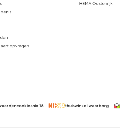
s
HEMA Oostenrijk
denis
e
rden
kaart opvragen
waarden
cookies
nix 18
thuiswinkel waarborg