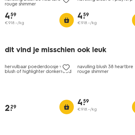
rouge shimmer
4
.
4
.
59
59
€
918
.
–
/kg
€
918
.
–
/kg
dit vind je misschien ook leuk
vegan
hervulbaar poederdoosje voor
navulling blush 38 heartbre
blush of highlighter donkerrood
rouge shimmer
4
.
59
2
.
29
€
918
.
–
/kg