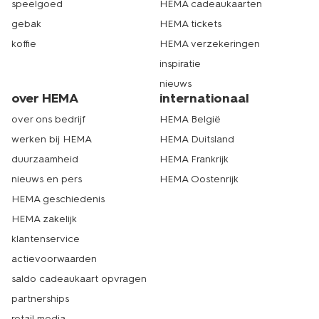
speelgoed
HEMA cadeaukaarten
gebak
HEMA tickets
koffie
HEMA verzekeringen
inspiratie
nieuws
over HEMA
internationaal
over ons bedrijf
HEMA België
werken bij HEMA
HEMA Duitsland
duurzaamheid
HEMA Frankrijk
nieuws en pers
HEMA Oostenrijk
HEMA geschiedenis
HEMA zakelijk
klantenservice
actievoorwaarden
saldo cadeaukaart opvragen
partnerships
retail media