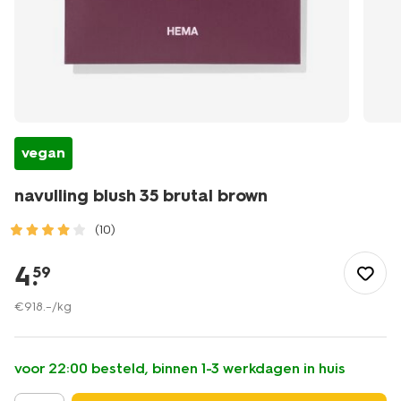
vegan
navulling blush 35 brutal brown
(10)
/mooi-
gezond/make-
4
.
59
up/blush/navulling/navulling-
blush-
€
918
.
–
/kg
35-
brutal-
brown-
voor 22:00 besteld, binnen 1-3 werkdagen in huis
11290432.html