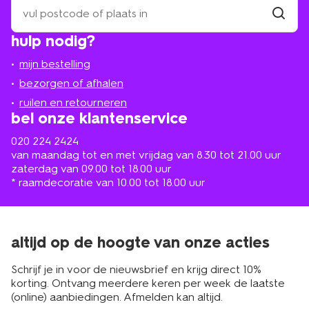
zoek
een
winkel
vind
hulp nodig?
winkel
bij
jou
mijn bestelling
in
de
bezorgen of afhalen
buurt
ruilen en retourneren
bel onze klantenservice
020 224 2424
van maandag tot en met vrijdag van 8.30 tot 21.00 uur
zaterdag van 09.00 tot 18.00 uur
* raamdecoratie van 10.00 tot 18.00 uur
altijd op de hoogte van onze acties
Schrijf je in voor de nieuwsbrief en krijg direct 10%
korting. Ontvang meerdere keren per week de laatste
(online) aanbiedingen. Afmelden kan altijd.