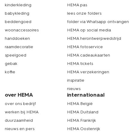
kinderkleding
HEMA pas
babykleding
lees onze folders
beddengoed
folder via Whatsapp ontvangen
woonaccessoires
HEMA op social media
handdoeken
HEMA herontwerpwedstrijd
raamdecoratie
HEMA fotoservice
speelgoed
HEMA cadeaukaarten
gebak
HEMA tickets
koffie
HEMA verzekeringen
inspiratie
nieuws
over HEMA
internationaal
over ons bedrijf
HEMA België
werken bij HEMA
HEMA Duitsland
duurzaamheid
HEMA Frankrijk
nieuws en pers
HEMA Oostenrijk